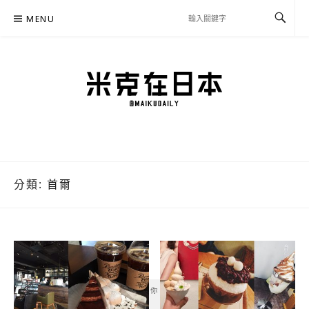
Skip
MENU
to
content
米克在日本
住在東京的米克推薦日本自助旅行私房美食、景點行程規劃、交通攻略、溫泉住宿、
必買好物，以及日本生活分享、省錢必學資訊！
分類:
首爾
你