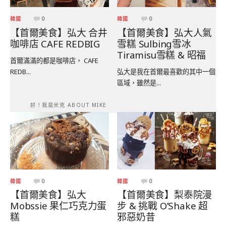
韓國
0
韓國
0
【首爾美食】弘大 合井
【首爾美食】弘大人氣
咖啡店 CAFE REDBIG
雪糕 Sulbing雪冰
Tiramisu雪糕 & 昭福
首爾滿滿的都是咖啡店， CAFE
REDB...
弘大是我在首爾最喜歡的其中一個
區域，雖然是...
好！我是米克 ABOUT MIKE
韓國
0
韓國
0
【首爾美食】弘大
【首爾美食】梨泰院漫
Mobssie 果仁巧克力蛋
步 & 挑戰 O’Shake 超
糕
邪惡奶昔