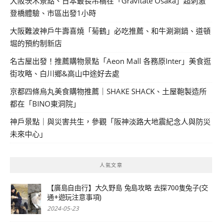
大阪茨木景點、日本最長吊橋在「Gravitate Osaka」超刺激
登橋體驗、市區出發1小時
大阪難波神戶牛壽喜燒「菊鶴」必吃推薦、和牛涮涮鍋、道頓
堀的預約制新店
名古屋出發！推薦購物景點「Aeon Mall 各務原Inter」美食逛
街攻略、白川鄉&高山中途好去處
京都四條烏丸美食購物推薦｜SHAKE SHACK、土屋鞄製造所
都在「BINO東洞院」
神戶景點｜與災害共生，參觀「阪神淡路大地震紀念人與防災
未來中心」
人氣文章
【廣島自由行】大久野島 兔島攻略 去探700隻兔子(交
通+遊玩注意事項)
2024-05-23