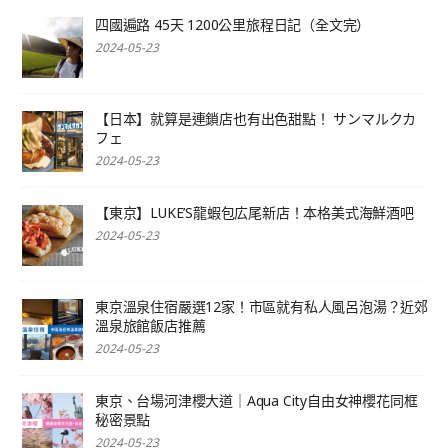
四國遍路 45天 1200公里旅程日記（全文完）
2024-05-23
【日本】就算是連鎖店也有出色甜點！ サンマルクカ
フェ
2024-05-23
【東京】LUKE’S龍蝦包広尾新店！本格美式海鮮酒吧
2024-05-23
東京溫泉住宿嚴選12家！市區就有私人風呂泡湯？近郊
溫泉旅館飯店推薦
2024-05-23
東京、台場河津櫻大道｜Aqua City自由女神櫻花同框
秘密景點
2024-05-23