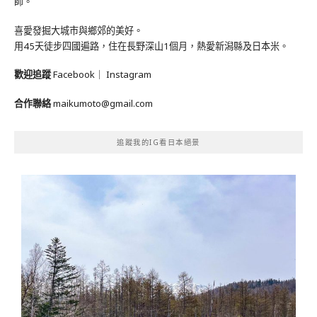
師。
喜愛發掘大城市與鄉郊的美好。
用45天徒步四國遍路，住在長野深山1個月，熱愛新潟縣及日本米。
歡迎追蹤
Facebook
｜
Instagram
合作聯絡
maikumoto@gmail.com
追蹤我的IG看日本絕景