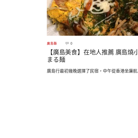
0
廣島縣
【廣島美食】在地人推薦 廣島燒
まる麺
廣島行最初幾晚選擇了民宿，中午從香港坐廉航..