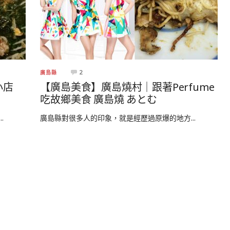
2
廣島縣
小店
【廣島美食】廣島燒村｜跟著Perfume
吃故鄉美食 廣島燒 あとむ
.
廣島縣對很多人的印象，就是經歷過原爆的地方...