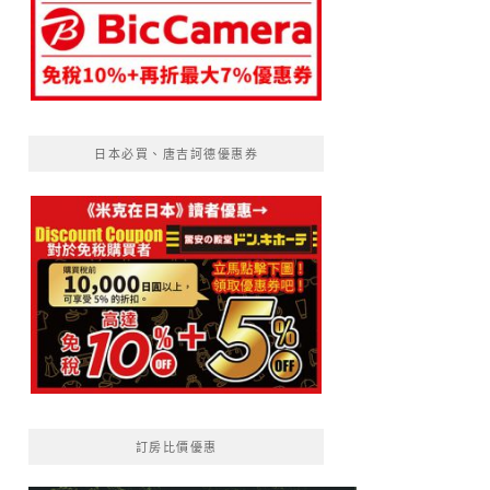
日本必買、唐吉訶德優惠券
訂房比價優惠