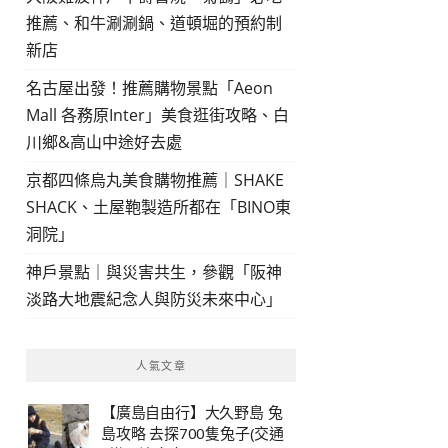
推薦、和牛涮涮鍋、道頓堀的預約制
新店
名古屋出發！推薦購物景點「Aeon
Mall 各務原Inter」美食逛街攻略、白
川鄉&高山中途好去處
京都四條烏丸美食購物推薦｜SHAKE
SHACK、土屋鞄製造所都在「BINO東
洞院」
神戶景點｜與災害共生，參觀「阪神
淡路大地震紀念人與防災未來中心」
人氣文章
【廣島自由行】大久野島 兔
島攻略 去探700隻兔子(交通