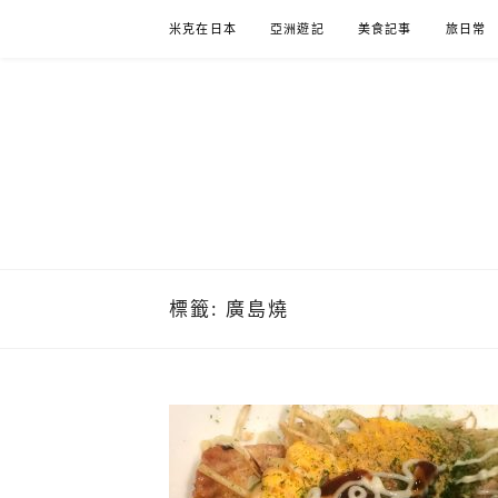
Skip
米克在日本
亞洲遊記
美食記事
旅日常
to
content
米克在日
住在東京的米克推薦日本自助旅行私房美食、景點行
標籤:
廣島燒