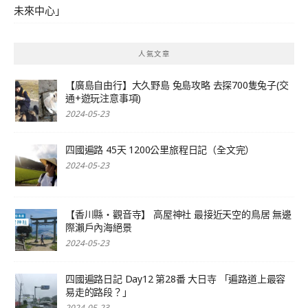
未來中心」
人氣文章
【廣島自由行】大久野島 兔島攻略 去探700隻兔子(交
通+遊玩注意事項)
2024-05-23
四國遍路 45天 1200公里旅程日記（全文完）
2024-05-23
【香川縣‧觀音寺】 高屋神社 最接近天空的鳥居 無邊
際瀨戶內海絕景
2024-05-23
四國遍路日記 Day12 第28番 大日寺 「遍路道上最容
易走的路段？」
2024-05-23