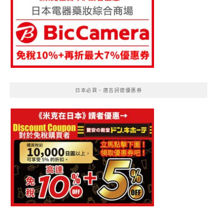
日本必買、唐吉訶德優惠券