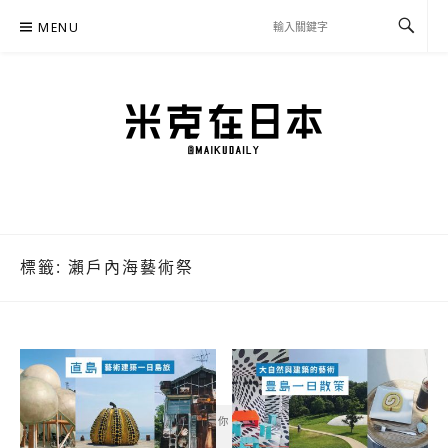
Skip
MENU
to
content
米克在日本
住在東京的米克推薦日本自助旅行私房美食、景點行程規劃、交通攻略、溫泉住宿、
必買好物，以及日本生活分享、省錢必學資訊！
標籤:
瀨戶內海藝術祭
你