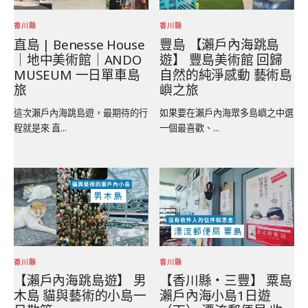
香川縣
香川縣
直島 | Benesse House
豐島 【瀨戶內海跳島
｜地中美術館｜ANDO
遊】 豐島美術館 回歸
MUSEUM 一日單車島
自然的純淨感動 藝術島
旅
嶼之旅
這次瀨戶內海跳島遊，最期待的行
如果要在瀨戶內海眾多島嶼之中選
程就是來 直...
一個最喜歡、...
香川縣
香川縣
【瀨戶內海跳島遊】 男
【香川縣‧三豐】 粟島
木島 貓與藝術的小島一
瀨戶內海小島1日遊