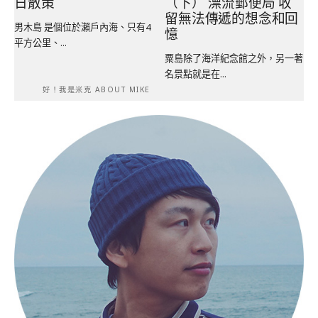
日散策
（下） 漂流郵便局 收
留無法傳遞的想念和回
男木島 是個位於瀨戶內海、只有4
憶
平方公里、...
粟島除了海洋紀念館之外，另一著
名景點就是在...
好！我是米克 ABOUT MIKE