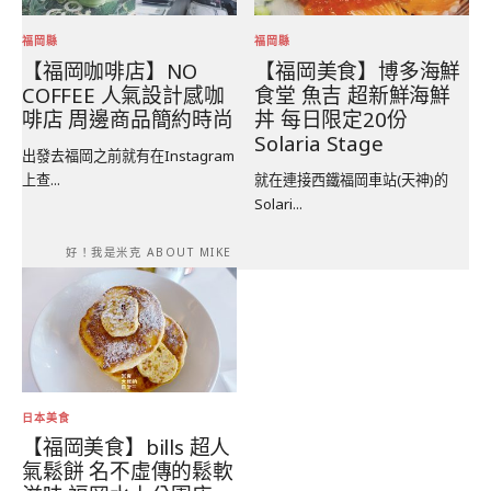
福岡縣
福岡縣
【福岡咖啡店】NO
【福岡美食】博多海鮮
COFFEE 人氣設計感咖
食堂 魚吉 超新鮮海鮮
啡店 周邊商品簡約時尚
丼 每日限定20份
Solaria Stage
出發去福岡之前就有在Instagram
上查...
就在連接西鐵福岡車站(天神)的
Solari...
好！我是米克 ABOUT MIKE
日本美食
【福岡美食】bills 超人
氣鬆餅 名不虛傳的鬆軟