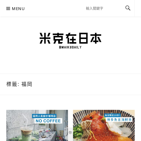
Skip
MENU
to
content
米克在日本
住在東京的米克推薦日本自助旅行私房美食、景點行程規劃、交通攻略、溫泉住宿、
必買好物，以及日本生活分享、省錢必學資訊！
標籤:
福岡
你