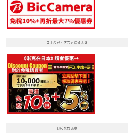
日本必買、唐吉訶德優惠券
訂房比價優惠