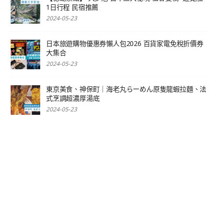
1日行程 民宿推薦
2024-05-23
日本旅遊購物優惠券懶人包2026 百貨家電免稅折價券
大集合
2024-05-23
東京美食、神保町｜海老丸らーめん原隻龍蝦拉麵、法
式烹調超濃厚湯底
2024-05-23