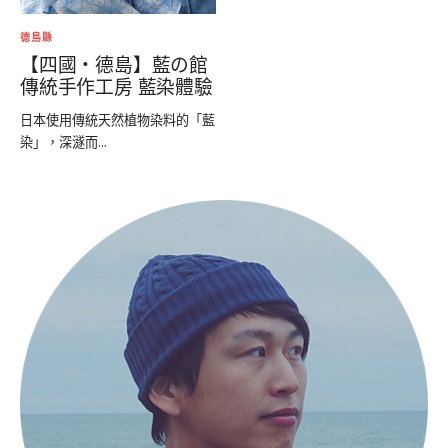
德島縣
【四國‧德島】藍の館
傳統手作工房 藍染體驗
日本使用傳統天然植物染料的「藍
染」，深澻而...