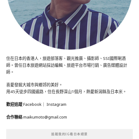
住在日本的香港人，旅遊部落客、觀光推廣、攝影師、SSI國際唎酒
師。曾任日本旅遊網站採訪編輯、旅遊平台市場行銷、廣告媒體設計
師。
喜愛發掘大城市與鄉郊的美好。
用45天徒步四國遍路，住在長野深山1個月，熱愛新潟縣及日本米。
歡迎追蹤
Facebook
｜
Instagram
合作聯絡
maikumoto@gmail.com
追蹤我的IG看日本絕景