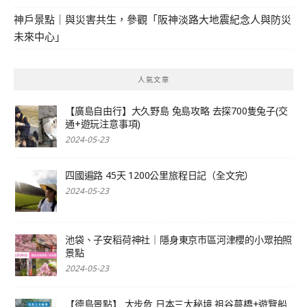
神戶景點｜與災害共生，參觀「阪神淡路大地震紀念人與防災
未來中心」
人氣文章
【廣島自由行】大久野島 兔島攻略 去探700隻兔子(交
通+遊玩注意事項)
2024-05-23
四國遍路 45天 1200公里旅程日記（全文完）
2024-05-23
池袋、子安稻荷神社｜隱身東京市區河津櫻的小眾拍照
景點
2024-05-23
【德島景點】 大步危 日本三大秘境 祖谷蔓橋+遊覽船