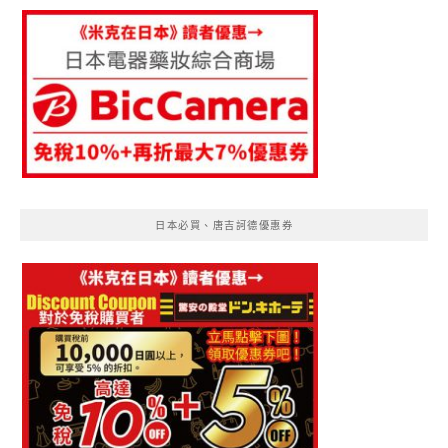
日本必買、唐吉訶德優惠券