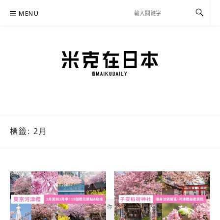
Skip
MENU
to
content
米克在日本
住在東京的米克推薦日本自助旅行私房美食、景點行程規劃、交通攻略、溫泉住宿、
必買好物，以及日本生活分享、省錢必學資訊！
標籤:
2月
你