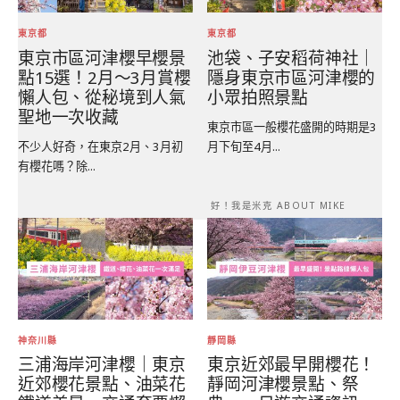
東京都
東京都
東京市區河津櫻早櫻景
池袋、子安稻荷神社｜
點15選！2月～3月賞櫻
隱身東京市區河津櫻的
懶人包、從秘境到人氣
小眾拍照景點
聖地一次收藏
東京市區一般櫻花盛開的時期是3
不少人好奇，在東京2月、3月初
月下旬至4月...
有櫻花嗎？除...
好！我是米克 ABOUT MIKE
神奈川縣
靜岡縣
三浦海岸河津櫻｜東京
東京近郊最早開櫻花！
近郊櫻花景點、油菜花
靜岡河津櫻景點、祭