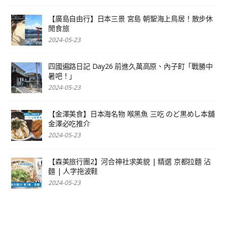
【廣島自由行】日本三景 宮島 朝聖海上鳥居！散步休
閒食旅
2024-05-23
四國遍路日記 Day26 前進久萬高原、內子町「戰勝中
暑吧！」
2024-05-23
【金澤美食】日本海名物 喉黑魚 三吃 のど黒めし本舖
金澤必吃推介
2024-05-23
【森美旅行團2】河合神社求美貌 | 精選 京都拉麵 沾
麵 | 人字拖波鞋
2024-05-23