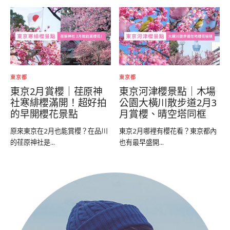
東京都
東京都
東京2月賞櫻｜荏原神
東京河津櫻景點｜木場
社寒緋櫻滿開！超好拍
公園大橫川散步道2月3
的早開櫻花景點
月賞櫻、晴空塔同框
原來東京在2月也能賞櫻？在品川
東京2月哪裡有櫻花看？東京都內
的荏原神社是...
也有最早盛開...