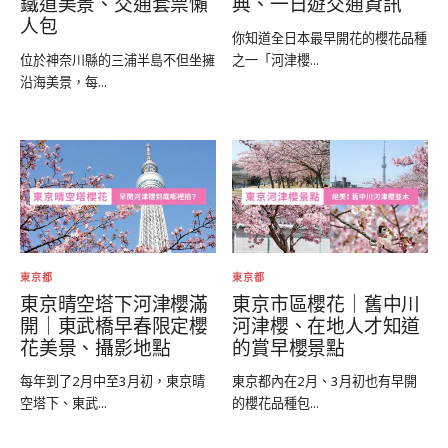
鐵道美景、交通套票懶
典、一日遊交通資訊
人包
你知道全日本最早開花的櫻花品種
位於神奈川縣的三浦半島不但坐擁
之一「河津櫻...
沿海美景，每...
東京都
東京都
東京晴空塔下河津櫻滿
東京市區櫻花｜舊中川
開｜東武橋早春限定櫻
河津櫻、在地人才知道
花美景、攝影地點
的賞早櫻景點
每年到了2月中至3月初，東京晴
東京都內在2月、3月初也有早開
空塔下、東武...
的櫻花品種包...