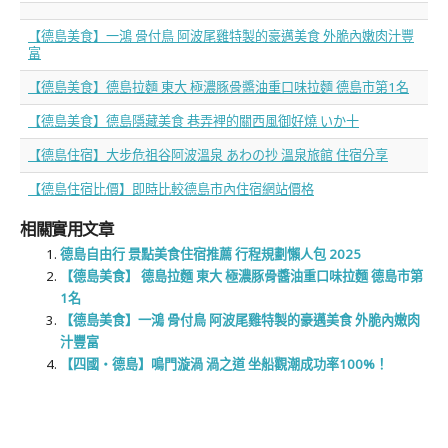
【德島美食】一鴻 骨付鳥 阿波尾雞特製的豪邁美食 外脆內嫩肉汁豐
富
【德島美食】德島拉麵 東大 極濃豚骨醬油重口味拉麵 德島市第1名
【德島美食】德島隱藏美食 巷弄裡的關西風御好燒 いか十
【德島住宿】大步危祖谷阿波溫泉 あわの抄 溫泉旅館 住宿分享
【德島住宿比價】即時比較德島市內住宿網站價格
相關實用文章
德島自由行 景點美食住宿推薦 行程規劃懶人包 2025
【德島美食】 德島拉麵 東大 極濃豚骨醬油重口味拉麵 德島市第
1名
【德島美食】一鴻 骨付鳥 阿波尾雞特製的豪邁美食 外脆內嫩肉
汁豐富
【四國‧德島】鳴門漩渦 渦之道 坐船觀潮成功率100%！