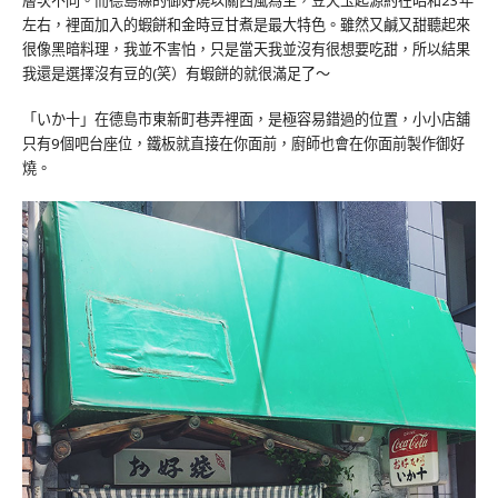
層次不同。而德島縣的御好燒以關西風為主，豆天玉起源約在昭和23年
左右，裡面加入的蝦餅和金時豆甘煮是最大特色。雖然又鹹又甜聽起來
很像黑暗料理，我並不害怕，只是當天我並沒有很想要吃甜，所以結果
我還是選擇沒有豆的(笑）有蝦餅的就很滿足了～
「いか十」在德島市東新町巷弄裡面，是極容易錯過的位置，小小店舖
只有9個吧台座位，鐵板就直接在你面前，廚師也會在你面前製作御好
燒。