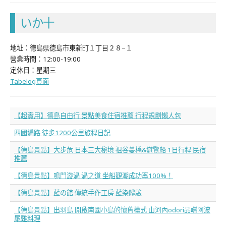
いか十
地址：徳島県徳島市東新町１丁目２８−１
營業時間：12:00-19:00
定休日：星期三
Tabelog頁面
【超實用】德島自由行 景點美食住宿推薦 行程規劃懶人包
四國遍路 徒步1200公里旅程日記
【德島景點】大步危 日本三大秘境 祖谷蔓橋&遊覽船 1日行程 民宿
推薦
【德島景點】鳴門漩渦 渦之道 坐船觀潮成功率100%！
【德島景點】藍の館 傳統手作工房 藍染體驗
【德島景點】出羽島 開啟南國小島的懷舊模式 山河內odori品嚐阿波
尾雞料理