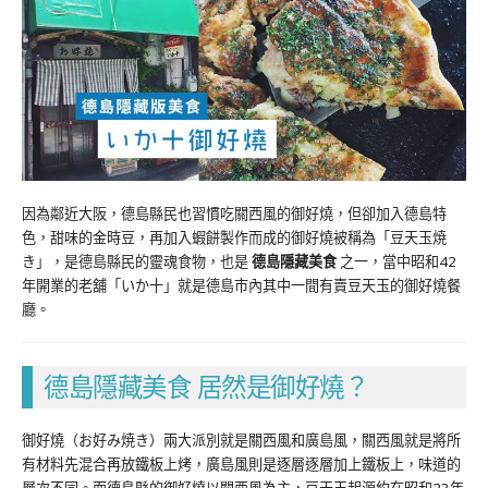
因為鄰近大阪，德島縣民也習慣吃關西風的御好燒，但卻加入德島特
色，甜味的金時豆，再加入蝦餅製作而成的御好燒被稱為「豆天玉焼
き」，是德島縣民的靈魂食物，也是
德島隱藏美食
之一，當中昭和42
年開業的老舖「いか十」就是德島市內其中一間有賣豆天玉的御好燒餐
廳。
德島隱藏美食 居然是御好燒？
御好燒（お好み焼き）兩大派別就是關西風和廣島風，關西風就是將所
有材料先混合再放鐵板上烤，廣島風則是逐層逐層加上鐵板上，味道的