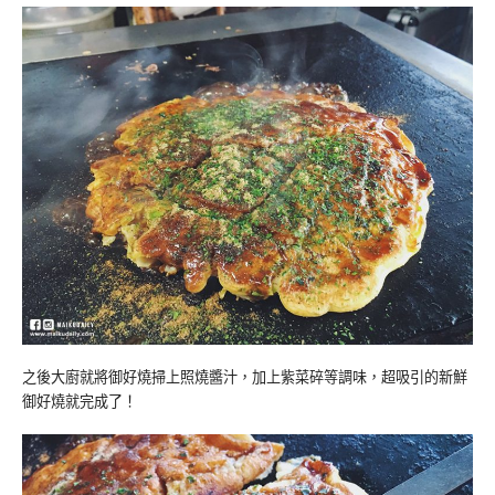
之後大廚就將御好燒掃上照燒醬汁，加上紫菜碎等調味，超吸引的新鮮
御好燒就完成了！