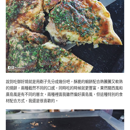
說到吃御好燒就是用剷子先分成幾份吧，酥脆的蝦餅配合熱騰騰又軟熟
的燒餅，兩種截然不同的口感，同時吃的時候就更豐富，果然關西風和
廣島風是有不同的層次，兩種裡面我雖然偏好廣島風，但這種特別的食
材配合方式，我還是很喜歡的。