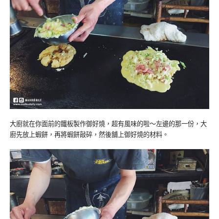
大廚就在你面前的鐵板製作御好燒，超有風味的啦～左邊的那一份，大
廚先放上蝦餅，再將蝦餅敲碎，然後舖上御好燒的材料。