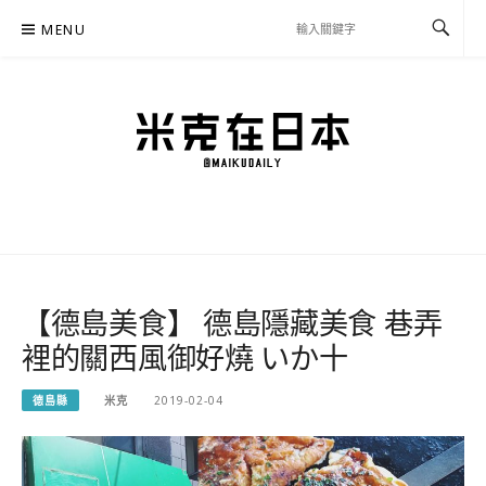
Skip
MENU
to
content
米克在日本
住在東京的米克推薦日本自助旅行私房美食、景點行程規劃、交通攻略、溫泉住宿、
必買好物，以及日本生活分享、省錢必學資訊！
【德島美食】 德島隱藏美食 巷弄
裡的關西風御好燒 いか十
德島縣
米克
2019-02-04