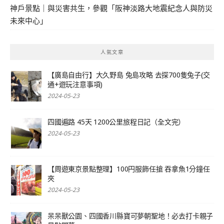
神戶景點｜與災害共生，參觀「阪神淡路大地震紀念人與防災
未來中心」
人氣文章
【廣島自由行】大久野島 兔島攻略 去探700隻兔子(交
通+遊玩注意事項)
2024-05-23
四國遍路 45天 1200公里旅程日記（全文完）
2024-05-23
【周遊東京景點整理】100円服飾任搶 吞拿魚1分鐘任
夾
2024-05-23
呆呆獸公園、四國香川縣寶可夢朝聖地！必去打卡親子