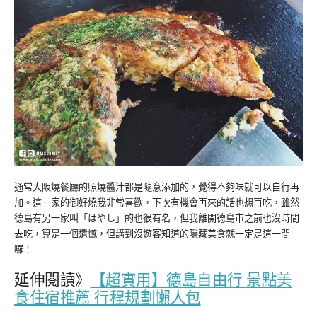
通常大阪燒餐廳的照燒醬汁都是隨意添加的，覺得不夠味就可以自行再
加。這一家的御好燒我非常喜歡，下次有機會再來的話也想再吃，雖然
德島有另一家叫「はやし」的也很有名，但我離開德島市之前也沒時間
去吃，算是一個遺憾，但講到沒遊客知道的隱藏美食就一定是這一間
囉！
延伸閱讀》
【超實用】德島自由行 景點美
食住宿推薦 行程規劃懶人包