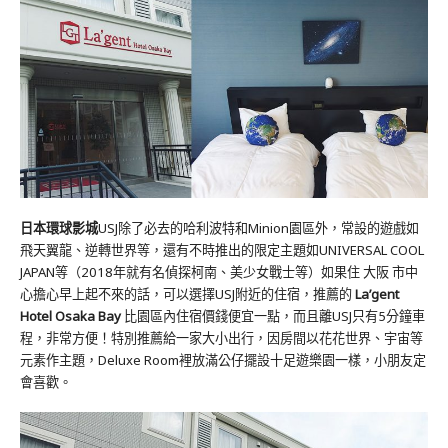
日本環球影城
USJ除了必去的哈利波特和Minion園區外，常設的遊戲如
飛天翼龍、逆轉世界等，還有不時推出的限定主題如UNIVERSAL COOL
JAPAN等（2018年就有名偵探柯南、美少女戰士等）如果住 大阪 市中
心擔心早上起不來的話，可以選擇USJ附近的住宿，推薦的
La’gent
Hotel Osaka Bay
比園區內住宿價錢便宜一點，而且離USJ只有5分鐘車
程，非常方便！特別推薦給一家大小出行，因房間以花花世界、宇宙等
元素作主題，Deluxe Room裡放滿公仔擺設十足遊樂園一樣，小朋友定
會喜歡。