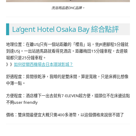
洗浴用品是DHC品牌。
La’gent Hotel Osaka Bay 綜合點評
地理位置：在離USJ只有一個站距離的「櫻島」站，坐JR連腳程5分鐘就
到達USJ。一出站過馬路就看得見酒店。距離梅田15分鐘車程，去道頓
堀都只是25分鐘車程。
》》
如何從關西機場去日本環球影城？
舒適程度：房間很乾淨，我睡的是雙床間，算是寬敞，只是床褥比想像
中薄一點。
方便程度：酒店樓下一出去就有7-ELEVEN超方便，插頭位不在床邊這點
不夠user friendly
價格：雙床間最便宜大概只需400多港幣，以這個價格來說很不錯了