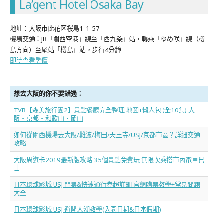
La’gent Hotel Osaka Bay
地址：大阪市此花区桜島1-1-57
機場交通：JR「關西空港」線至「西九条」站，轉乘「ゆめ咲」線（櫻
島方向）至尾站「櫻島」站，步行4分鐘
即時查看房價
想去大阪的你不要錯過：
TVB【森美旅行團2】景點餐廳完全整理 地圖+懶人包 (全10集) 大
阪‧京都‧和歌山‧岡山
如何從關西機場去大阪/難波/梅田/天王寺/USJ/京都市區？詳細交通
攻略
大阪周遊卡2019最新版攻略 35個景點免費玩 無限次乘搭市內電車巴
士
日本環球影城 USJ 門票&快速通行券超詳細 官網購票教學+常見問題
大全
日本環球影城 USJ 避開人潮教學(入園日期&日本假期)