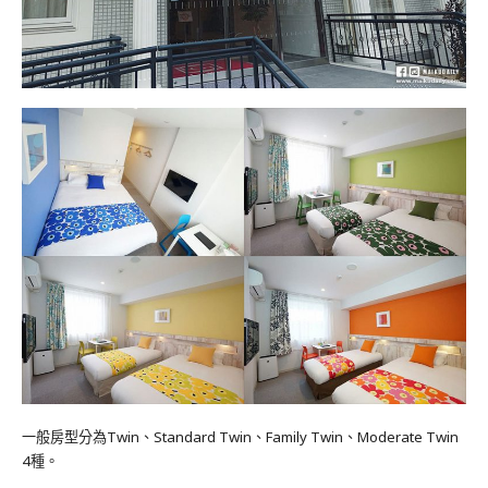
一般房型分為Twin、Standard Twin、Family Twin、Moderate Twin
4種。