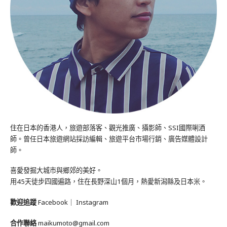
住在日本的香港人，旅遊部落客、觀光推廣、攝影師、SSI國際唎酒
師。曾任日本旅遊網站採訪編輯、旅遊平台市場行銷、廣告媒體設計
師。
喜愛發掘大城市與鄉郊的美好。
用45天徒步四國遍路，住在長野深山1個月，熱愛新潟縣及日本米。
歡迎追蹤
Facebook
｜
Instagram
合作聯絡
maikumoto@gmail.com