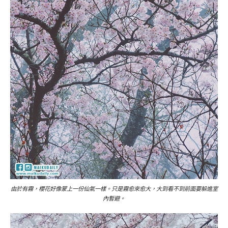
由於有霧，櫻花好像蒙上一份仙氣一樣。只是霧愈來愈大，大到看不到前面要躲進室
內暫避。