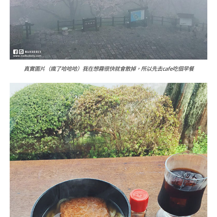
真實圖片（瘋了哈哈哈）我在想霧很快就會散掉，所以先去cafe吃個早餐