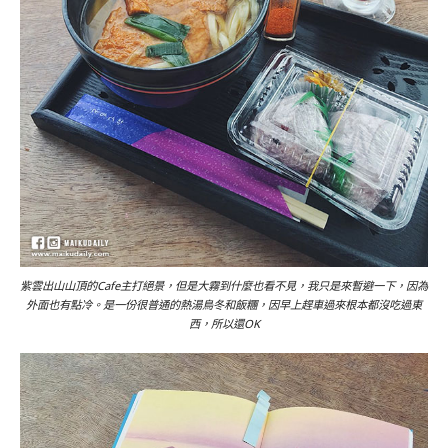
紫雲出山山頂的Cafe主打絕景，但是大霧到什麼也看不見，我只是來暫避一下，因為
外面也有點冷。是一份很普通的熱湯鳥冬和飯糰，因早上趕車過來根本都沒吃過東
西，所以還OK