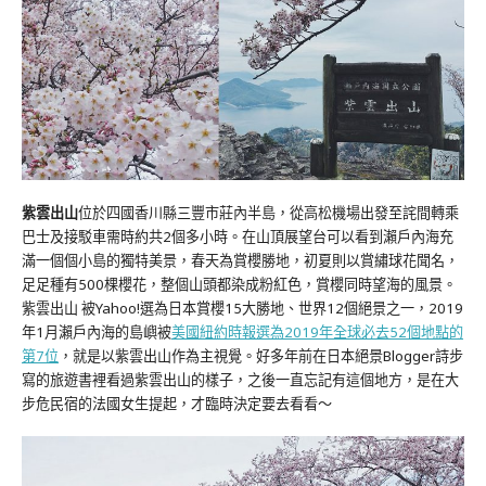
紫雲出山
位於四國香川縣三豐市莊內半島，從高松機場出發至詫間轉乘
巴士及接駁車需時約共2個多小時。在山頂展望台可以看到瀨戶內海充
滿一個個小島的獨特美景，春天為賞櫻勝地，初夏則以賞繡球花聞名，
足足種有500棵櫻花，整個山頭都染成粉紅色，賞櫻同時望海的風景。
紫雲出山 被Yahoo!選為日本賞櫻15大勝地、世界12個絕景之一，2019
年1月瀨戶內海的島嶼被
美國紐約時報選為2019年全球必去52個地點的
第7位
，就是以紫雲出山作為主視覺。好多年前在日本絕景Blogger詩步
寫的旅遊書裡看過紫雲出山的樣子，之後一直忘記有這個地方，是在大
步危民宿的法國女生提起，才臨時決定要去看看～