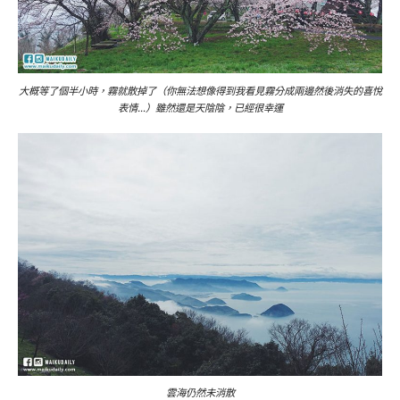
大概等了個半小時，霧就散掉了（你無法想像得到我看見霧分成兩邊然後消失的喜悅
表情…）雖然還是天陰陰，已經很幸運
雲海仍然未消散