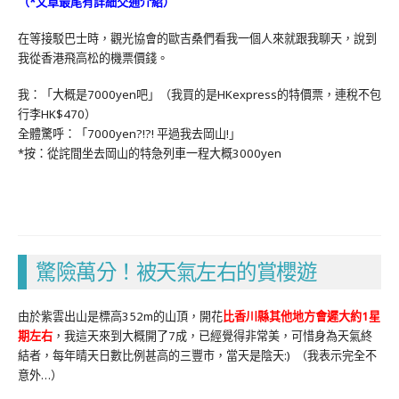
（*文章最尾有詳細交通介紹）
在等接駁巴士時，觀光協會的歐吉桑們看我一個人來就跟我聊天，說到
我從香港飛高松的機票價錢。
我：「大概是7000yen吧」（我買的是HKexpress的特價票，連稅不包
行李HK$470）
全體驚呼：「7000yen?!?! 平過我去岡山!」
*按：從詫間坐去岡山的特急列車一程大概3000yen
驚險萬分！被天氣左右的賞櫻遊
由於紫雲出山是標高352m的山頂，開花
比香川縣其他地方會遲大約1星
期左右
，我這天來到大概開了7成，已經覺得非常美，可惜身為天氣終
結者，每年晴天日數比例甚高的三豐市，當天是陰天:) （我表示完全不
意外…）