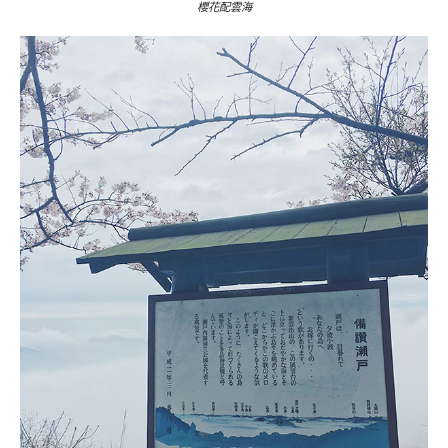
櫻花配雲海