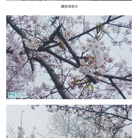
霧愈來愈大