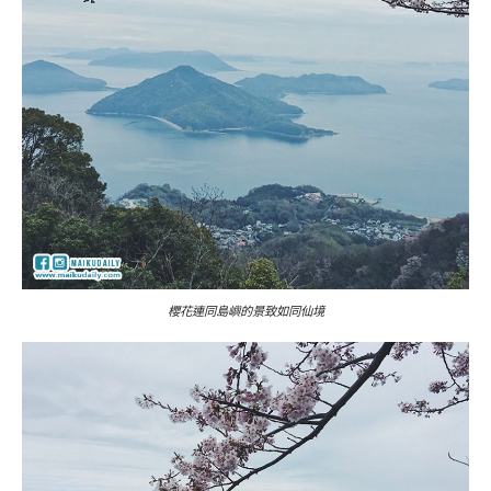
櫻花連同島嶼的景致如同仙境