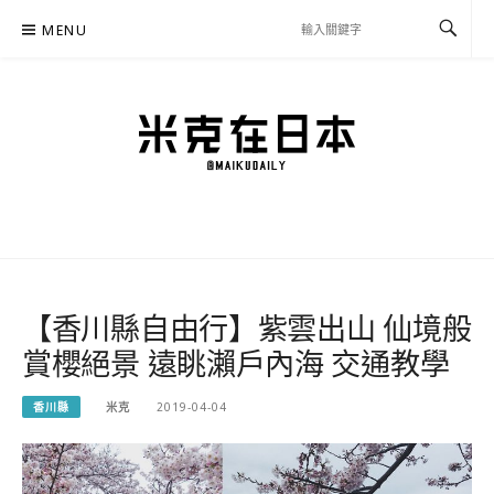
Skip
MENU
to
content
米克在日本
住在東京的米克推薦日本自助旅行私房美食、景點行程規劃、交通攻略、溫泉住宿、
必買好物，以及日本生活分享、省錢必學資訊！
【香川縣自由行】紫雲出山 仙境般
賞櫻絕景 遠眺瀨戶內海 交通教學
香川縣
米克
2019-04-04