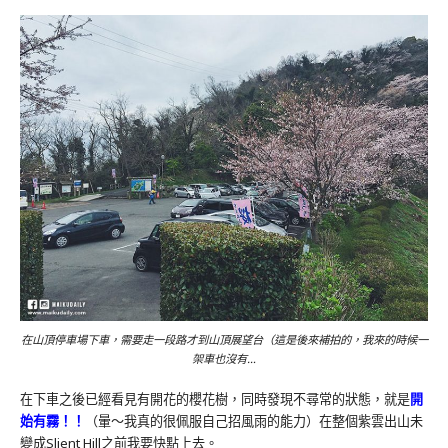
在山頂停車場下車，需要走一段路才到山頂展望台（這是後來補拍的，我來的時候一
架車也沒有…
在下車之後已經看見有開花的櫻花樹，同時發現不尋常的狀態，就是
開
始有霧！！
（暈～我真的很佩服自己招風雨的能力）在整個紫雲出山未
變成Slient Hill之前我要快點上去。