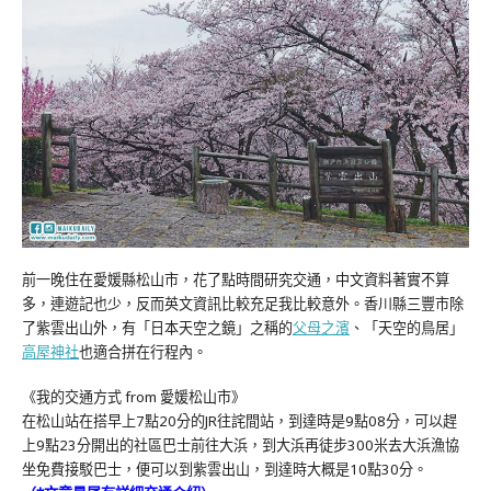
前一晚住在愛媛縣松山市，花了點時間研究交通，中文資料著實不算
多，連遊記也少，反而英文資訊比較充足我比較意外。香川縣三豐市除
了紫雲出山外，有「日本天空之鏡」之稱的
父母之濱
、「天空的鳥居」
高屋神社
也適合拼在行程內。
《我的交通方式 from 愛媛松山市》
在松山站在搭早上7點20分的JR往詫間站，到達時是9點08分，可以趕
上9點23分開出的社區巴士前往大浜，到大浜再徒步300米去大浜漁協
坐免費接駁巴士，便可以到紫雲出山，到達時大概是10點30分。