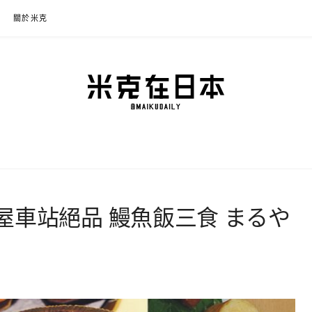
關於米克
本
程規劃、交通攻略、溫泉住宿、必買好物，以及日本生活分享、省錢必學資訊！
屋車站絕品 鰻魚飯三食 まるや