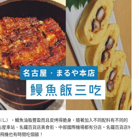
ぶし），鰻魚油脂豐盈而且皮烤得脆身，隨著加入不同配料有不同的
古屋車站、名鐵百貨店美食街、中部國際機場都有分店。名鐵百貨店9
下飛機也有時間吃個飯！