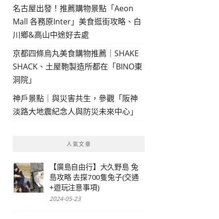
名古屋出發！推薦購物景點「Aeon
Mall 各務原Inter」美食逛街攻略、白
川鄉&高山中途好去處
京都四條烏丸美食購物推薦｜SHAKE
SHACK、土屋鞄製造所都在「BINO東
洞院」
神戶景點｜與災害共生，參觀「阪神
淡路大地震紀念人與防災未來中心」
人氣文章
【廣島自由行】大久野島 兔
島攻略 去探700隻兔子(交通
+遊玩注意事項)
2024-05-23