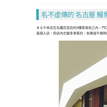
名不虛傳的 名古屋 鰻
まるや本店在名鐵百貨店的9樓美食街之內，門
直接入店，但店內也蠻多食客的，如果是午餐時