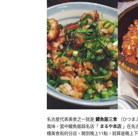
名古屋代表美食之一就是
鰻魚飯三食
（ひつま
風味，當中鰻魚飯超名店「
まるや本店
」在名
樓美食街的分店，開到晚上11點，就算是晚上