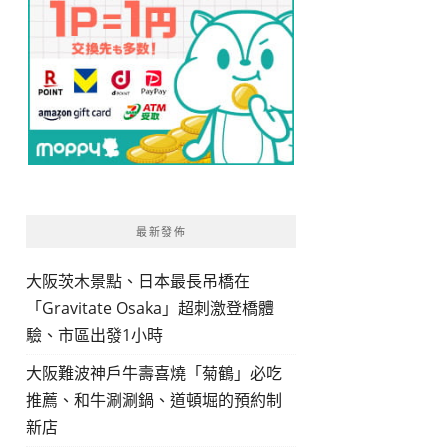
最新發佈
大阪茨木景點、日本最長吊橋在
「Gravitate Osaka」超刺激登橋體
驗、市區出發1小時
大阪難波神戶牛壽喜燒「菊鶴」必吃
推薦、和牛涮涮鍋、道頓堀的預約制
新店