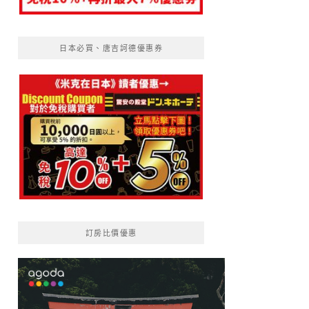
日本必買、唐吉訶德優惠券
訂房比價優惠