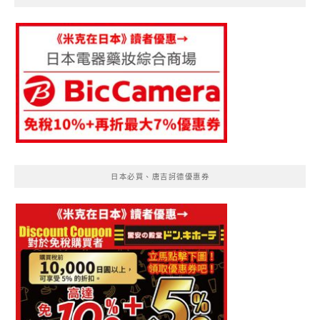
日本必買、唐吉訶德優惠券