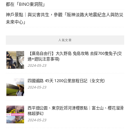
都在「BINO東洞院」
神戶景點｜與災害共生，參觀「阪神淡路大地震紀念人與防災
未來中心」
人氣文章
【廣島自由行】大久野島 兔島攻略 去探700隻兔子(交
通+遊玩注意事項)
2024-05-23
四國遍路 45天 1200公里旅程日記（全文完）
2024-05-23
西平畑公園、東京近郊河津櫻景點｜富士山、櫻花溜滑
梯超夢幻
2024-05-23