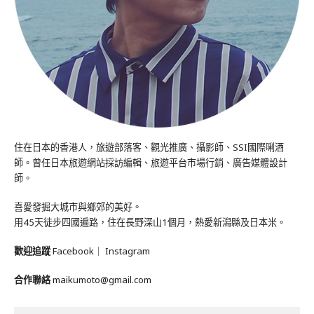
住在日本的香港人，旅遊部落客、觀光推廣、攝影師、SSI國際唎酒
師。曾任日本旅遊網站採訪編輯、旅遊平台市場行銷、廣告媒體設計
師。
喜愛發掘大城市與鄉郊的美好。
用45天徒步四國遍路，住在長野深山1個月，熱愛新潟縣及日本米。
歡迎追蹤
Facebook
｜
Instagram
合作聯絡
maikumoto@gmail.com