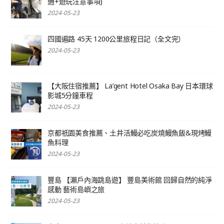
通+遊玩注意事項)
2024-05-23
四國遍路 45天 1200公里旅程日記（全文完）
2024-05-23
【大阪住宿推薦】 La’gent Hotel Osaka Bay 日本環球
影城5分鐘車程
2024-05-23
京都祇園美食推薦、土井活鰻必吃炭燒鰻魚飯&現烤鰻
魚料理
2024-05-23
豐島 【瀨戶內海跳島遊】 豐島美術館 回歸自然的純淨
感動 藝術島嶼之旅
2024-05-23