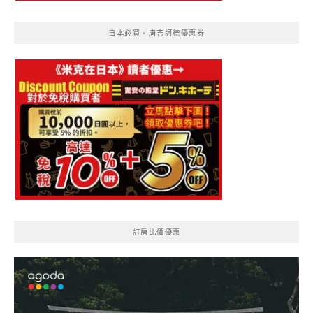
日本必買、唐吉訶德優惠券
訂房比價優惠