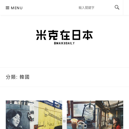
Skip
MENU
to
content
米克在日本
住在東京的米克推薦日本自助旅行私房美食、景點行程規劃、交通攻略、溫泉住宿、
必買好物，以及日本生活分享、省錢必學資訊！
分類:
韓國
你