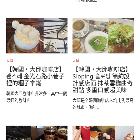
大邱
大邱
【韓國‧大邱咖啡店】
【韓國‧大邱咖啡店】
괜스레 金光石路小巷子
Sloping 슬로핑 簡約設
裡的糰子拿鐵
計感店面 抹茶雪糕曲奇
甜點 多重口感超美味
韓國大邱咖啡店非常多，其中一間
最紅的咖啡店...
大邱是全韓國咖啡店人均比例最高
的城市，咖啡...