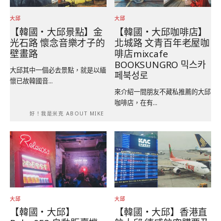
大邱
大邱
【韓國‧大邱景點】金
【韓國‧大邱咖啡店】
光石路 懷念音樂才子的
北城路 文青百年老屋咖
壁畫路
啡店mixcafe
BOOKSUNGRO 믹스카
大邱其中一個必去景點，就是以緬
페북성로
懷已故韓國音...
來介紹一間朋友不藏私推薦的大邱
咖啡店，在有...
好！我是米克 ABOUT MIKE
大邱
大邱
【韓國‧大邱】
【韓國‧大邱】香港直