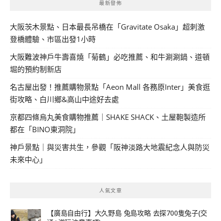
最新發佈
大阪茨木景點、日本最長吊橋在「Gravitate Osaka」超刺激
登橋體驗、市區出發1小時
大阪難波神戶牛壽喜燒「菊鶴」必吃推薦、和牛涮涮鍋、道頓
堀的預約制新店
名古屋出發！推薦購物景點「Aeon Mall 各務原Inter」美食逛
街攻略、白川鄉&高山中途好去處
京都四條烏丸美食購物推薦｜SHAKE SHACK、土屋鞄製造所
都在「BINO東洞院」
神戶景點｜與災害共生，參觀「阪神淡路大地震紀念人與防災
未來中心」
人氣文章
【廣島自由行】大久野島 兔島攻略 去探700隻兔子(交