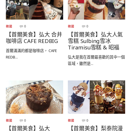
韓國
0
韓國
0
【首爾美食】弘大 合井
【首爾美食】弘大人氣
咖啡店 CAFE REDBIG
雪糕 Sulbing雪冰
Tiramisu雪糕 & 昭福
首爾滿滿的都是咖啡店， CAFE
REDB...
弘大是我在首爾最喜歡的其中一個
區域，雖然是...
韓國
0
韓國
0
【首爾美食】弘大
【首爾美食】梨泰院漫