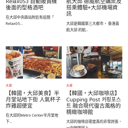
Relax053 自動販賣機
航大邱 德威航空購票及
後面的型格酒吧
搭乘體驗+大邱機場資
訊
在大邱中央路站附近有這間「
Relax05...
大邱是韓國第三大都市， 香港直
航大邱 的航...
大邱
大邱
【韓國‧大邱美食】半
【韓國‧大邱咖啡店】
月堂站地下街 人氣杯子
Cupping Post 커핑포스
炸雞超便宜
트 融合現代復古風格的
精緻咖啡館
在大邱的Metro Center半月堂地
下...
大邱的咖啡店密度真的非常誇張，
一向咖啡因上...