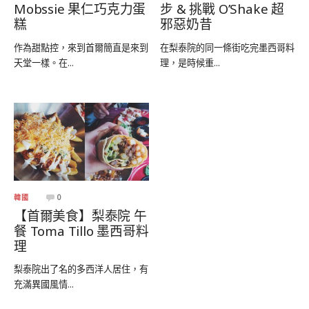
Mobssie 果仁巧克力蛋
步 & 挑戰 O’Shake 超
糕
邪惡奶昔
作為甜點控，來到首爾簡直是來到
在梨泰院的同一條街吃完墨西哥料
天堂一樣。在...
理，是時候重...
韓國
0
【首爾美食】梨泰院 午
餐 Toma Tillo 墨西哥料
理
梨泰院出了名的多西洋人居住，有
充滿異國風情...