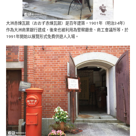
大洲赤煉瓦館（おおず赤煉瓦館）是百年建築，1901年（明治34年）
作為大洲商業銀行建成，後來也被利用為警察廳舍、商工會議所等，於
1991年開始以展覽形式免費供遊人入場。