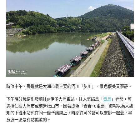
時值中午，旁邊就是大洲市最主要的河川「肱川」，景色優美又寧靜。
下午時分我便出發前往JR伊予大洲車站，往人氣貓島「
青島
」進發，可
選擇住宿大洲市或前進松山市，因著成為「青春18車票」海報以為人熟
知的下灘車站也在同一條予讚線上，時間許可的話可以安排一起去，畢
竟這一邊是有點偏遠的。