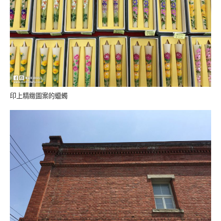
印上精緻圖案的蠟蠋