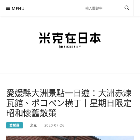
Skip
MENU
to
content
米克在日本
住在東京的米克推薦日本自助旅行私房美食、景點行程規劃、交通攻略、溫泉住宿、
必買好物，以及日本生活分享、省錢必學資訊！
愛媛縣大洲景點一日遊：大洲赤煉
瓦館、ポコペン横丁｜星期日限定
昭和懷舊散策
愛媛縣
米克
2020-07-26