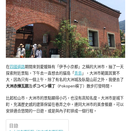
在
四國遍路
期間來到愛媛縣有「伊予小京都」之稱的大洲市，抽了一天
探索附近景點，下午去一直想去的貓島「
青島
」，大洲市範圍其實不
大，因為只有一個上午，除了有名的大洲城及臥龍山莊之外，我便去了
大洲赤煉瓦館
及
ポコペン横丁
（Pokopen橫丁）散步打發時間。
比起松山市，大洲市的景點顯得小巧，也沒有高知名度。大洲市是城下
町，充滿歷史感的建築保留在巷弄之中。連同大洲市的美食餐廳，可以
安排適合悠閒的一日遊，或是與內子町排成一個行程。
目錄