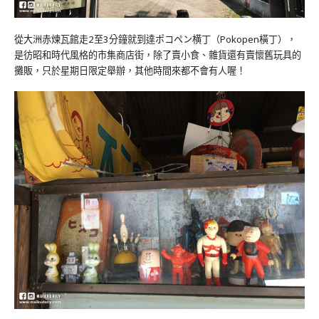
從大洲赤煉瓦館走2至3分鐘就到達ポコペン横丁（Pokopen橫丁），
是彷昭和時代風格的市集商店街，除了賣小食、雜貨還有賣懷舊玩具的
攤販，只於星期日限定舉辦，其他時間來都不會有人喔！