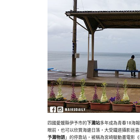
四國愛媛縣伊予市的
下灘站
多年成為青春18海
眼前，也可以欣賞海邊日落，大受鐵道攝影迷喜
予灘物語
」的停靠站，被稱為宮崎駿動畫電影《