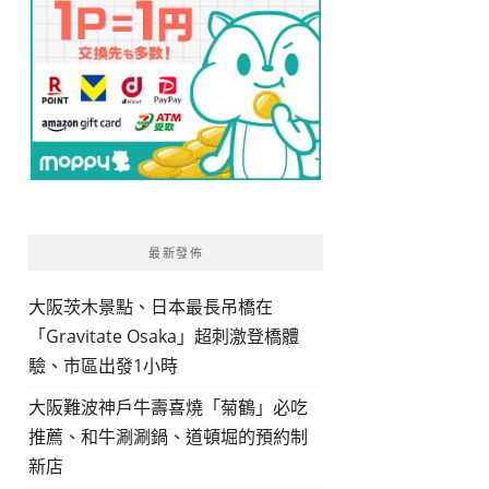
最新發佈
大阪茨木景點、日本最長吊橋在
「Gravitate Osaka」超刺激登橋體
驗、市區出發1小時
大阪難波神戶牛壽喜燒「菊鶴」必吃
推薦、和牛涮涮鍋、道頓堀的預約制
新店