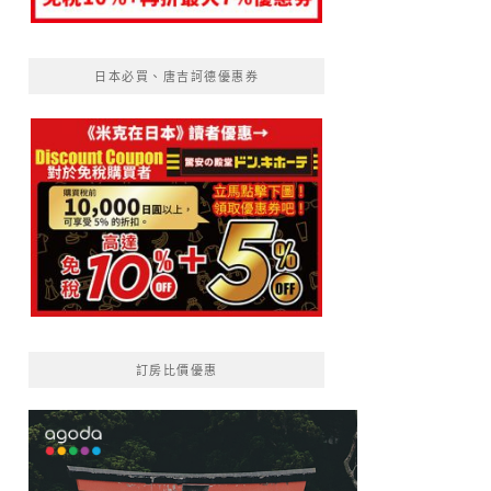
日本必買、唐吉訶德優惠券
訂房比價優惠