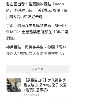
名古屋出發！推薦購物景點「Aeon
Mall 各務原Inter」美食逛街攻略、白
川鄉&高山中途好去處
京都四條烏丸美食購物推薦｜SHAKE
SHACK、土屋鞄製造所都在「BINO東
洞院」
神戶景點｜與災害共生，參觀「阪神
淡路大地震紀念人與防災未來中心」
人氣文章
【廣島自由行】大久野島 兔
島攻略 去探700隻兔子(交通
+遊玩注意事項)
2024-05-23