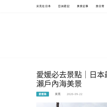
Skip
米克在日本
亞洲遊記
美食記事
旅日常
to
content
米克在日
住在東京的米克推薦日本自助旅行私房美食、景點行
愛媛必去景點｜日本
瀨戶內海美景
米克
2020-09-22
愛媛縣