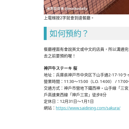
上電梯按2字就會到達餐廳。
如何預約？
餐廳裡面有會說英文或中文的店員，所以溝通完
去之前要預約喔！
神戸牛ステーキ 桜
地址：兵庫県神戸市中央区下山手通2-17-10ラ
營業時間：11:30～15:00（L.O. 14:00） / 17:00～
交通方式：神戶市營地下鐵西神・山手線「三宮」站
戶高速東西線「神戶三宮」徒步8分
定休日：12月31日～1月1日
網站：
https://www.saidining.com/sakura/