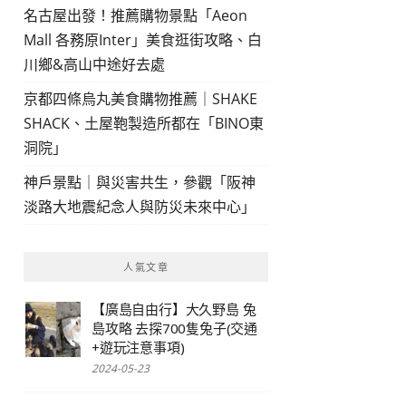
名古屋出發！推薦購物景點「Aeon
Mall 各務原Inter」美食逛街攻略、白
川鄉&高山中途好去處
京都四條烏丸美食購物推薦｜SHAKE
SHACK、土屋鞄製造所都在「BINO東
洞院」
神戶景點｜與災害共生，參觀「阪神
淡路大地震紀念人與防災未來中心」
人氣文章
【廣島自由行】大久野島 兔
島攻略 去探700隻兔子(交通
+遊玩注意事項)
2024-05-23