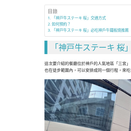
目錄
「神戸牛ステーキ 桜」交通方式
如何預約？
「神戸牛ステーキ 桜」必吃神戶牛鐵板燒推薦
「神戸牛ステーキ 桜
這次要介紹的餐廳位於神戶的人氣地區「三宮」
也在徒步範圍內，可以安排成同一個行程，來吃