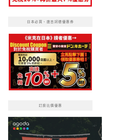
日本必買、唐吉訶德優惠券
訂房比價優惠