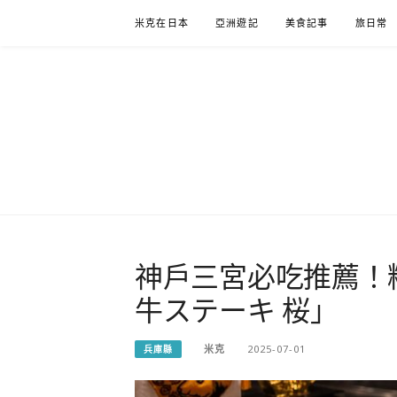
Skip
米克在日本
亞洲遊記
美食記事
旅日常
to
content
米克在日
住在東京的米克推薦日本自助旅行私房美食、景點行
神戶三宮必吃推薦！
牛ステーキ 桜」
米克
2025-07-01
兵庫縣