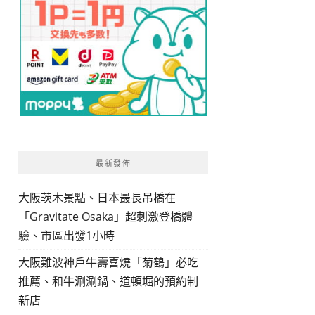
最新發佈
大阪茨木景點、日本最長吊橋在
「Gravitate Osaka」超刺激登橋體
驗、市區出發1小時
大阪難波神戶牛壽喜燒「菊鶴」必吃
推薦、和牛涮涮鍋、道頓堀的預約制
新店