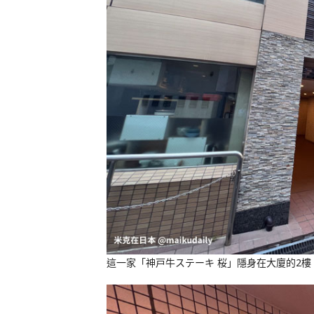
這一家「神戸牛ステーキ 桜」隱身在大廈的2