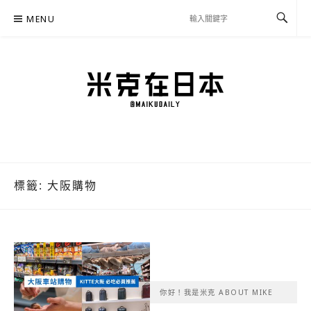
Skip
MENU
to
content
米克在日本
住在東京的米克推薦日本自助旅行私房美食、景點行程規劃、交通攻略、溫泉住宿、
必買好物，以及日本生活分享、省錢必學資訊！
標籤:
大阪購物
你好！我是米克 ABOUT MIKE