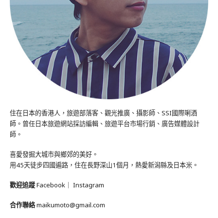
住在日本的香港人，旅遊部落客、觀光推廣、攝影師、SSI國際唎酒
師。曾任日本旅遊網站採訪編輯、旅遊平台市場行銷、廣告媒體設計
師。
喜愛發掘大城市與鄉郊的美好。
用45天徒步四國遍路，住在長野深山1個月，熱愛新潟縣及日本米。
歡迎追蹤
Facebook
｜
Instagram
合作聯絡
maikumoto@gmail.com