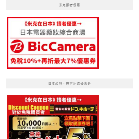
米克讀者優惠
日本必買、唐吉訶德優惠券