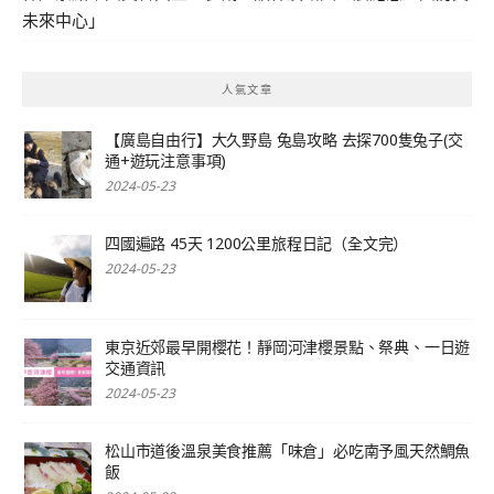
未來中心」
人氣文章
【廣島自由行】大久野島 兔島攻略 去探700隻兔子(交
通+遊玩注意事項)
2024-05-23
四國遍路 45天 1200公里旅程日記（全文完）
2024-05-23
東京近郊最早開櫻花！靜岡河津櫻景點、祭典、一日遊
交通資訊
2024-05-23
松山市道後溫泉美食推薦「味倉」必吃南予風天然鯛魚
飯