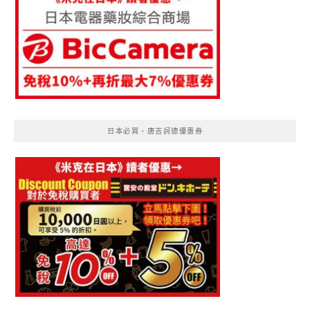
日本必買、唐吉訶德優惠券