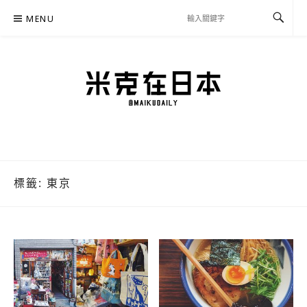
Skip
MENU
to
content
米克在日本
住在東京的米克推薦日本自助旅行私房美食、景點行程規劃、交通攻略、溫泉住宿、
必買好物，以及日本生活分享、省錢必學資訊！
標籤:
東京