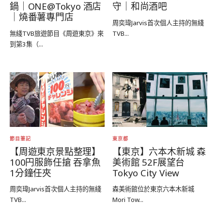
鍋｜ONE@Tokyo 酒店
守｜和尚酒吧
｜燒番薯專門店
周奕瑋Jarvis首次個人主持的無綫
無綫TVB旅遊節目《周遊東京》來
TVB...
到第3集（...
節目筆記
東京都
【周遊東京景點整理】
【東京】六本木新城 森
100円服飾任搶 吞拿魚
美術館 52F展望台
1分鐘任夾
Tokyo City View
周奕瑋Jarvis首次個人主持的無綫
森美術館位於東京六本木新城
TVB...
Mori Tow...