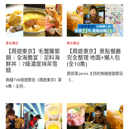
節目筆記
節目筆記
【周遊東京】毛蟹蘿蔔
【周遊東京】景點餐廳
鍋｜全海膽宴｜足料海
完全整理 地圖+懶人包
鮮丼｜7級濃度抹茶雪
(全10集)
糕
周奕瑋 Jarvis 主持的無綫旅遊節目
無綫TVB旅遊節目《周遊東京》第
《...
6集，主持...