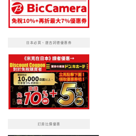
日本必買、唐吉訶德優惠券
訂房比價優惠