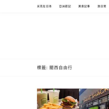
Skip
米克在日本
亞洲遊記
美食記事
旅日常
to
content
米克在日
住在東京的米克推薦日本自助旅行私房美食、景點行
標籤:
關西自由行