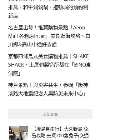
推薦、和牛涮涮鍋、道頓堀的預約制
新店
名古屋出發！推薦購物景點「Aeon
Mall 各務原Inter」美食逛街攻略、白
川鄉&高山中途好去處
京都四條烏丸美食購物推薦｜SHAKE
SHACK、土屋鞄製造所都在「BINO東
洞院」
神戶景點｜與災害共生，參觀「阪神
淡路大地震紀念人與防災未來中心」
人氣文章
【廣島自由行】大久野島 兔
島攻略 去探700隻兔子(交通