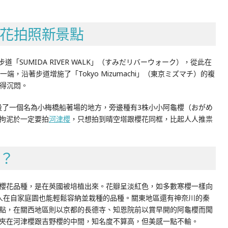
花拍照新景點
道「SUMIDA RIVER WALK」（すみだリバーウォーク），從此在
，沿著步道增施了「Tokyo Mizumachi」（東京ミズマチ）的複
覺得沉悶。
hi」，增設了一個名為小梅橋船著場的地方，旁邊種有3株小小阿龜櫻（おがめ
拘泥於一定要拍
河津櫻
，只想拍到晴空塔跟櫻花同框，比起人人推祟
？
櫻花品種，是在英國被培植出來。花瓣呈淡紅色，如多數寒櫻一樣向
人在自家庭園也能輕鬆容納並栽種的品種。關東地區還有神奈川的秦
點，在關西地區則以京都的長德寺、知恩院前以賞早開的阿龜櫻而聞
夾在河津櫻跟吉野櫻的中間，知名度不算高，但美感一點不輸。