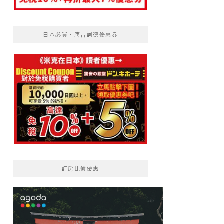
日本必買、唐吉訶德優惠券
訂房比價優惠