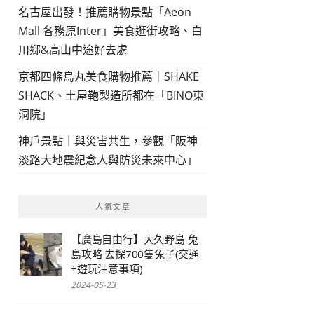
名古屋出發！推薦購物景點「Aeon
Mall 各務原Inter」美食逛街攻略、白
川鄉&高山中途好去處
京都四條烏丸美食購物推薦｜SHAKE
SHACK、土屋鞄製造所都在「BINO東
洞院」
神戶景點｜與災害共生，參觀「阪神
淡路大地震紀念人與防災未來中心」
人氣文章
【廣島自由行】大久野島 兔
島攻略 去探700隻兔子(交通
+遊玩注意事項)
2024-05-23