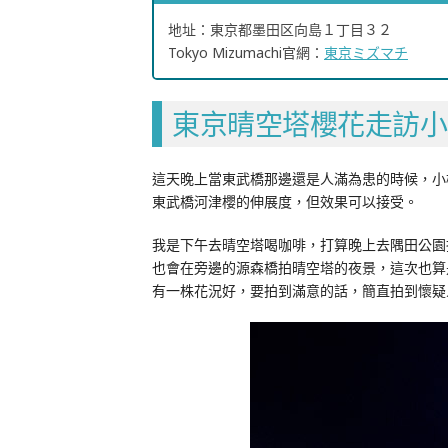
地址：東京都墨田区向島１丁目３２
Tokyo Mizumachi官網：
東京ミズマチ
東京晴空塔櫻花走訪小
這天晚上當東武橋那邊還是人滿為患的時候，小
東武橋河津櫻的伸展度，但效果可以接受。
我是下午去晴空塔喝咖啡，打算晚上去隅田公園
也會在旁邊的源森橋拍晴空塔的夜景，這次也算
有一株花況好，要拍到滿意的話，簡直拍到懷疑