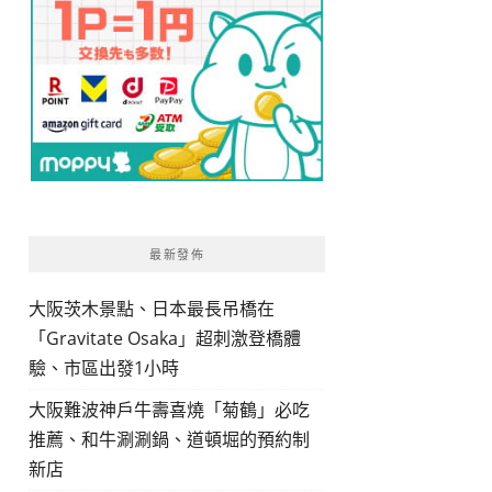
最新發佈
大阪茨木景點、日本最長吊橋在
「Gravitate Osaka」超刺激登橋體
驗、市區出發1小時
大阪難波神戶牛壽喜燒「菊鶴」必吃
推薦、和牛涮涮鍋、道頓堀的預約制
新店