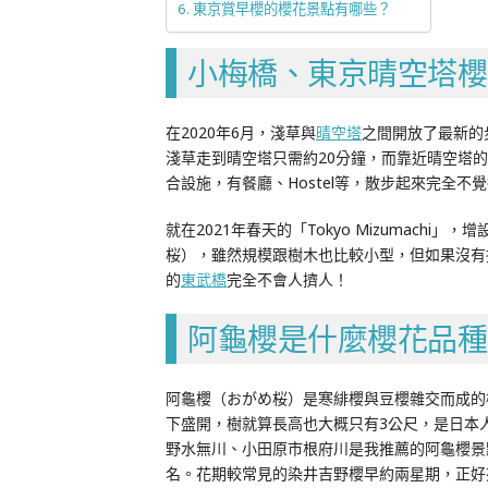
東京賞早櫻的櫻花景點有哪些？
小梅橋、東京晴空塔櫻
在2020年6月，淺草與
晴空塔
之間開放了最新的步
淺草走到晴空塔只需約20分鐘，而靠近晴空塔的一端
合設施，有餐廳、Hostel等，散步起來完全不
就在2021年春天的「Tokyo Mizumac
桜），雖然規模跟樹木也比較小型，但如果沒有
的
東武橋
完全不會人擠人！
阿龜櫻是什麼櫻花品種
阿龜櫻（おがめ桜）是寒緋櫻與豆櫻雜交而成的
下盛開，樹就算長高也大概只有3公尺，是日本
野水無川、小田原市根府川是我推薦的阿龜櫻景
名。花期較常見的染井吉野櫻早約兩星期，正好