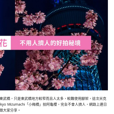
東武橋，只是東武橋地方較窄而且人太多，較難使用腳架，這次米克
yo Mizumachi「小梅橋」拍阿龜櫻，完全不會人擠人，網路上連日
跟大家分享。