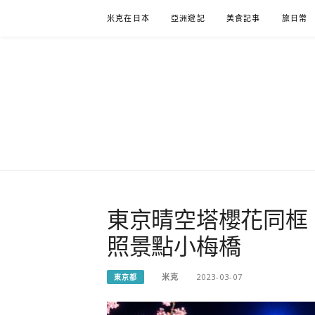
Skip
米克在日本
亞洲遊記
美食記事
旅日常
to
content
米克在日
住在東京的米克推薦日本自助旅行私房美食、景點行
東京晴空塔櫻花同框
照景點小梅橋
米克
2023-03-07
東京都