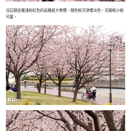
沒記錯這種淺粉紅色的品種是大寒櫻，顏色較河津櫻淡色，花瓣較小較
可愛。