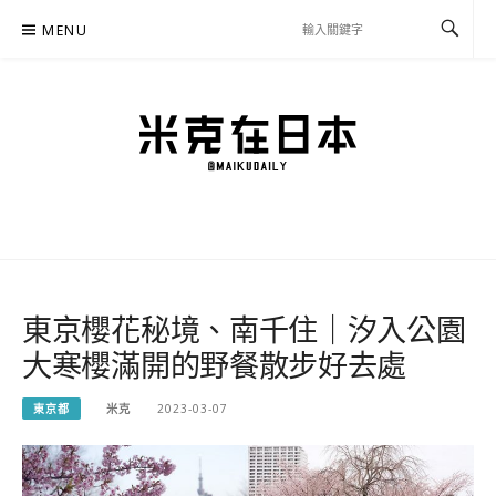
Skip
MENU
to
content
米克在日本
住在東京的米克推薦日本自助旅行私房美食、景點行程規劃、交通攻略、溫泉住宿、
必買好物，以及日本生活分享、省錢必學資訊！
東京櫻花秘境、南千住｜汐入公園
大寒櫻滿開的野餐散步好去處
東京都
米克
2023-03-07