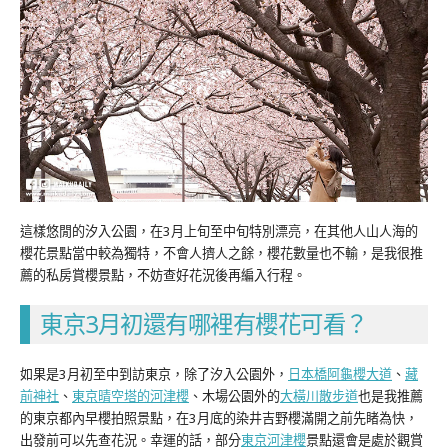
這樣悠閒的汐入公園，在3月上旬至中旬特別漂亮，在其他人山人海的
櫻花景點當中較為獨特，不會人擠人之餘，櫻花數量也不輸，是我很推
薦的私房賞櫻景點，不妨查好花況後再編入行程。
東京3月初還有哪裡有櫻花可看？
如果是3月初至中到訪東京，除了汐入公園外，
日本橋阿龜櫻大道
、
藏
前神社
、
東京晴空塔的河津櫻
、木場公園外的
大橫川散步道
也是我推薦
的東京都內早櫻拍照景點，在3月底的染井吉野櫻滿開之前先睹為快，
出發前可以先查花況。幸運的話，部分
東京河津櫻
景點還會是處於觀賞