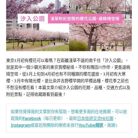
東京3月初有櫻花可以看嗎？在距離淺草不遠的南千住「汐入公園」，
就是其中一個少觀光客的東京賞櫻秘境，不但有隅田川作伴，更能遠眺
晴空塔，從3月上旬到4月初也有不同種類的櫻花盛放，3月初有大寒
櫻、3月中有陽光櫻，是比染井吉野櫻早開的早櫻品種，櫻花季之前也
不愁沒有櫻花看！本篇文章介紹汐入公園的花期、品種、交通方式以及
附近景點，記得收藏跟看到最後！
如果你覺得我的文章對你有幫助，想看更多我的在地推薦，可以追
蹤我的
Facebook
（每日更新）、最新
日本旅遊交流FB社團
、
Instagram
或最近剛開始的療癒系旅行
YouTube頻道
，謝謝:)