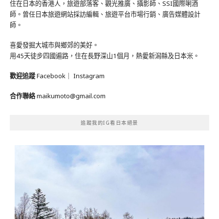
住在日本的香港人，旅遊部落客、觀光推廣、攝影師、SSI國際唎酒
師。曾任日本旅遊網站採訪編輯、旅遊平台市場行銷、廣告媒體設計
師。
喜愛發掘大城市與鄉郊的美好。
用45天徒步四國遍路，住在長野深山1個月，熱愛新潟縣及日本米。
歡迎追蹤
Facebook
｜
Instagram
合作聯絡
maikumoto@gmail.com
追蹤我的IG看日本絕景