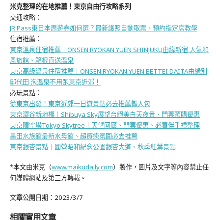
米克整理的在地推薦！東京自由行攻略系列
交通攻略：
JR Pass東日本周遊券如何選？最新護照自動取票、預約指定席教學
住宿推薦：
東京溫泉住宿推薦｜ONSEN RYOKAN YUEN SHINJUKU由緣新宿 人氣和
風旅館、箱根直送溫泉
東京高級溫泉住宿推薦｜ONSEN RYOKAN YUEN BETTEI DAITA由緣別
邸代田 泡溫泉不用跑東京近郊！
必玩景點：
從東京出發！東京近郊一日遊景點必去推薦懶人包
東京澀谷新地標｜Shibuya Sky展望台絕美白天夜景、門票預購優惠
東京晴空塔Tokyo Skytree｜天望回廊、門票優惠、必買伴手禮整理
墨田水族館最新水母館、超療癒氛圍必去推薦
東京銀杏景點｜國營昭和紀念公園銀杏大道、秋季紅葉景點
*本文由米克（
www.maikudaily.com
）製作，圖片及文字等內容禁止任
何媒體網站及第三方轉載。
文章公開日期：2023/3/7
相關實用文章