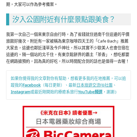
期，大家可以作為參考備案。
汐入公園附近有什麼景點跟美食？
我第一次自己一個來東京自由行時，為了省錢就住過南千住這邊的平價
旅館好幾次，附近有一家被稱為東京咖啡四天王的「Cafe Bach」推薦
大家去，這邊也鄰近淺草及今戶神社，所以其實不少歐美人也會住宿在
這邊的。隔一個站的北千住，有東京鬆餅界的霸主「茶香」，想吃都要
在網路搶預約，因為真的好吃，所以時間配合到的話也是值得一去喔！
如果你覺得我的文章對你有幫助，想看更多我的在地推薦，可以追
蹤我的
Facebook
（每日更新）、最新
日本旅遊交流FB社團
、
Instagram
或最近剛開始的療癒系旅行
YouTube頻道
，謝謝:)