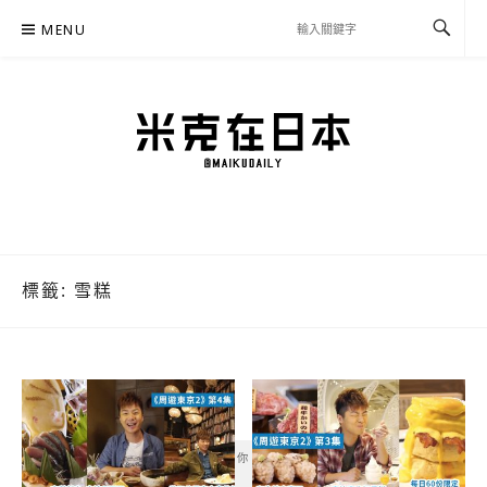
Skip
MENU
to
content
米克在日本
住在東京的米克推薦日本自助旅行私房美食、景點行程規劃、交通攻略、溫泉住宿、
必買好物，以及日本生活分享、省錢必學資訊！
標籤:
雪糕
你