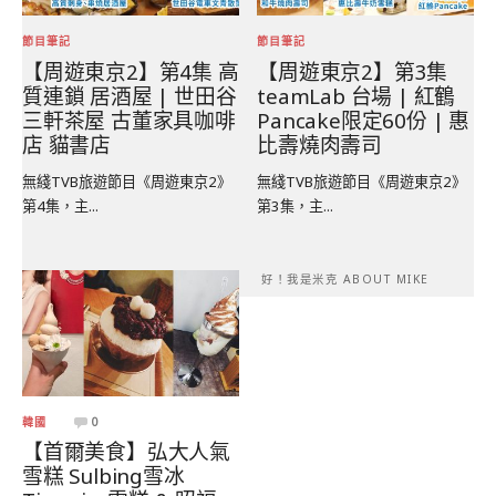
節目筆記
節目筆記
【周遊東京2】第4集 高
【周遊東京2】第3集
質連鎖 居酒屋 | 世田谷
teamLab 台場 | 紅鶴
三軒茶屋 古董家具咖啡
Pancake限定60份 | 惠
店 貓書店
比壽燒肉壽司
無綫TVB旅遊節目《周遊東京2》
無綫TVB旅遊節目《周遊東京2》
第4集，主...
第3集，主...
好！我是米克 ABOUT MIKE
韓國
0
【首爾美食】弘大人氣
雪糕 Sulbing雪冰