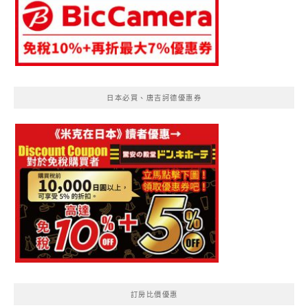
日本必買、唐吉訶德優惠券
訂房比價優惠