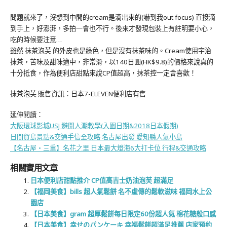
問題就來了，沒想到中間的cream是滴出來的(嚇到我out focus) 直接滴
到手上，好澎湃，多拍一會也不行。後來才發現包裝上有註明要小心，
吃的時候要注意…
雖然 抹茶泡芙 的外皮也是綠色，但是沒有抹茶味的。Cream使用宇治
抹茶，苦味及甜味適中，非常滑，以140日圓(HK$9.8)的價格來說真的
十分抵食，作為便利店甜點來說CP值超高，抹茶控一定會喜歡！
抹茶泡芙 販售資訊：日本7-ELEVEN便利店有售
延伸閱讀：
大阪環球影城USJ 避開人潮教學(入園日期&2018日本假期)
日間賀島景點&交通手信全攻略 名古屋出發 愛知縣人氣小島
【名古屋‧三重】名花之里 日本最大燈海6大打卡位 行程&交通攻略
相關實用文章
日本便利店甜點推介 CP值高吉士奶油泡芙 超滿足
【福岡美食】bills 超人氣鬆餅 名不虛傳的鬆軟滋味 福岡水上公
園店
【日本美食】gram 超厚鬆餅每日限定60份超人氣 棉花糖般口感
【日本美食】幸せのパンケーキ 幸福鬆餅超滿足推薦 店家預約