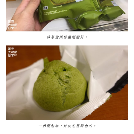
抹 茶 泡 芙 份 量 剛 剛 好 。
一 拆 開 包 裝 ， 外 皮 也 是 綠 色 的 。