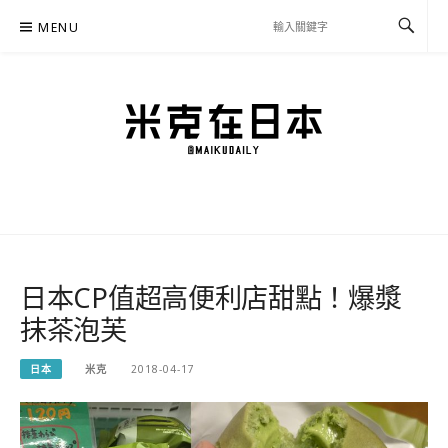
Skip
MENU
to
content
米克在日本
住在東京的米克推薦日本自助旅行私房美食、景點行程規劃、交通攻略、溫泉住宿、
必買好物，以及日本生活分享、省錢必學資訊！
日本CP值超高便利店甜點！爆漿
抹茶泡芙
日本
米克
2018-04-17