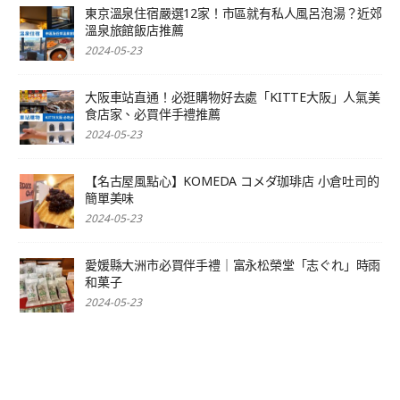
東京溫泉住宿嚴選12家！市區就有私人風呂泡湯？近郊
溫泉旅館飯店推薦
2024-05-23
大阪車站直通！必逛購物好去處「KITTE大阪」人氣美
食店家、必買伴手禮推薦
2024-05-23
【名古屋風點心】KOMEDA コメダ珈琲店 小倉吐司的
簡單美味
2024-05-23
愛媛縣大洲市必買伴手禮｜富永松榮堂「志ぐれ」時雨
和菓子
2024-05-23