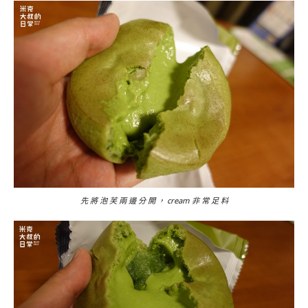
先 將 泡 芙 兩 邊 分 開 ， cream 非 常 足 料