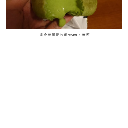
完 全 無 預 警 的 爆 cream ， 嚇 死