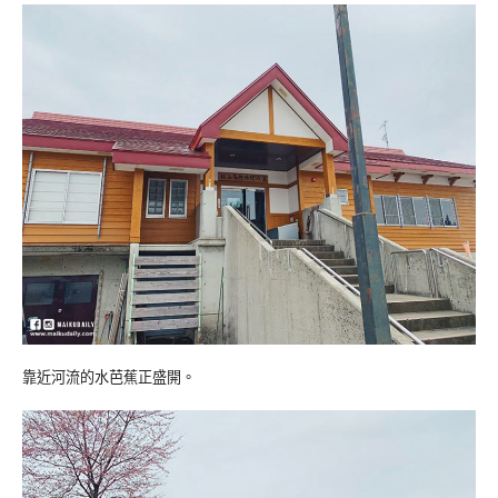
靠近河流的水芭蕉正盛開。