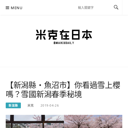
Skip
MENU
to
content
米克在日本
住在東京的米克推薦日本自助旅行私房美食、景點行程規劃、交通攻略、溫泉住宿、
必買好物，以及日本生活分享、省錢必學資訊！
【新潟縣‧魚沼市】你看過雪上櫻
嗎？雪國新潟春季秘境
新潟縣
米克
2019-04-26