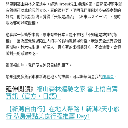
開車到福山森林之家途中，經過Hirosui先生媽媽的家，居然家裡隨手就
有飯糰可以拿給我們去吃，真的很神奇（明明我們剛剛才吃完蕎麥麵的
好嗎）他們就說新潟人覺得「米飯是甜品」（お米はスイーツ），隨時
隨地都可以吃飯糰。
也聊起一個衝擊事實，原來有些日本人是不會吃「不知道是誰捏的飯
糰」！因為感覺經過陌生人的手的食物就覺得奇怪，我是完全沒有這個
煩惱啦。鈴木先生說，新潟人一直吃著的米都很好吃，不會浪費，會懷
著對米的感激去吃。
離開福山峠，我們便去追只見線列車了。
想知道更多魚沼市和新潟在地人的推薦，可以繼續留意我的
FB專頁
。
延伸閱讀》
福山森林體驗之家 雪上櫻自駕
資訊（官方‧日語）
【新潟自由行】在地人帶路！新潟2天小旅
行 私房景點美食行程推薦 Day1