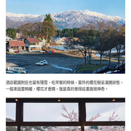
酒店範圍附近也留有殘雪，吃早餐的時候，窗外的櫻花樹呈滿開狀態，
一般來說要夠暖，櫻花才會開，我是真的覺得這畫面很神奇。