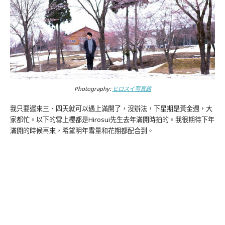
Photography:
ヒロスイ写真館
我只要遲來三、四天就可以遇上滿開了，沒辦法，下星期是黃金週，大
家都忙。以下的雪上櫻都是Hirosui先生去年滿開時拍的。我很期待下年
滿開的時候再來，希望明年雪量和花期都配合到。