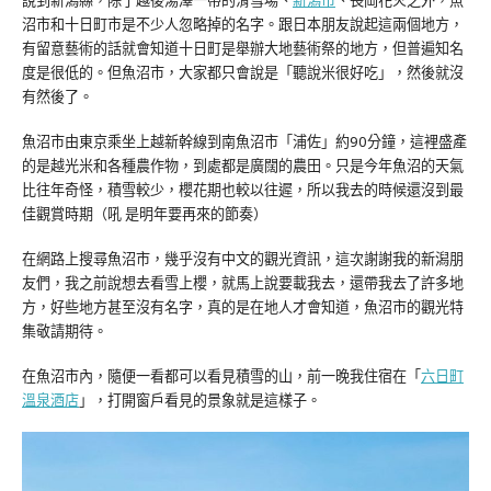
說到新潟縣，除了越後湯澤一帶的滑雪場、
新潟市
、長岡花火之外，魚
沼市和十日町市是不少人忽略掉的名字。跟日本朋友說起這兩個地方，
有留意藝術的話就會知道十日町是舉辦大地藝術祭的地方，但普遍知名
度是很低的。但魚沼市，大家都只會說是「聽說米很好吃」，然後就沒
有然後了。
魚沼市由東京乘坐上越新幹線到南魚沼市「浦佐」約90分鐘，這裡盛產
的是越光米和各種農作物，到處都是廣闊的農田。只是今年魚沼的天氣
比往年奇怪，積雪較少，櫻花期也較以往遲，所以我去的時候還沒到最
佳觀賞時期（吼 是明年要再來的節奏）
在網路上搜尋魚沼市，幾乎沒有中文的觀光資訊，這次謝謝我的新潟朋
友們，我之前說想去看雪上櫻，就馬上說要載我去，還帶我去了許多地
方，好些地方甚至沒有名字，真的是在地人才會知道，魚沼市的觀光特
集敬請期待。
在魚沼市內，隨便一看都可以看見積雪的山，前一晚我住宿在「
六日町
溫泉酒店
」，打開窗戶看見的景象就是這樣子。