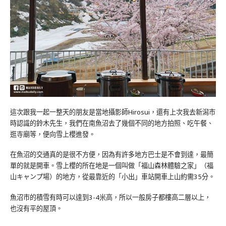
這次跟我一起一整天的朋友是當地攝影師Hirosui，還有上次我去新潟市
時認識的鈴木先生，我們在南魚沼去了幾個不同的地方拍照、吃午餐、
逛寺廟等，便向雪上櫻進發。
在魚沼的交通真的是很不方便，因為有許多地方巴士是不會到達，最簡
單的就是開車。雪上櫻的所在地是一個叫做「福山森林體驗之家」（福
山キャンプ場）的地方，從最靠近的「小出」車站開車上山約需35分。
魚沼市的積雪有時可以達到3-4米高，所以一般房子都樓高二層以上，
也沒有平的屋頂。