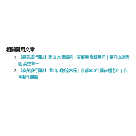
相關實用文章
【森美旅行團2】岡山 水壩溫泉 | 吉備膳 隱藏壽司 | 鷲羽山遊樂
園 高空單車
【森美旅行團2】 北山川激流木筏 | 京都500年蕎麥麵老店 | 和
傘製作體驗