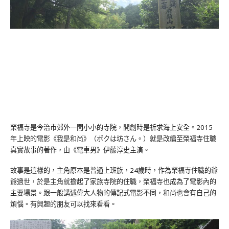
榮福寺是今治市郊外一間小小的寺院，開創時是祈求海上安全。2015
年上映的電影《我是和尚》（ボクは坊さん。）就是改編至榮福寺住職
真實故事的著作，由《電車男》伊藤淳史主演。
故事是這樣的，主角原本是普通上班族，24歲時，作為榮福寺住職的爺
爺過世，於是主角就擔起了家族寺院的住職，榮福寺也成為了電影內的
主要場景。跟一般講述偉大人物的傳記式電影不同，和尚也會有自己的
煩惱。有興趣的朋友可以找來看看。