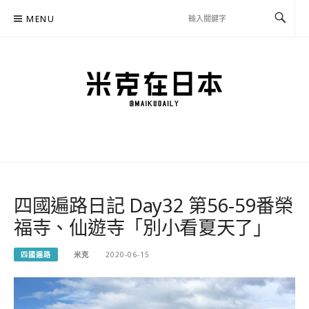
Skip
MENU
to
content
米克在日本
住在東京的米克推薦日本自助旅行私房美食、景點行程規劃、交通攻略、溫泉住宿、
必買好物，以及日本生活分享、省錢必學資訊！
四國遍路日記 Day32 第56-59番榮
福寺、仙遊寺「別小看夏天了」
四國遍路
米克
2020-06-15