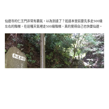
仙遊寺的仁王門非常有霸氣，以為到達了？抵達本堂前要先多走500級
左右的階梯，在這種天氣裡走500級階梯，真的覺得自己也快要仙遊。