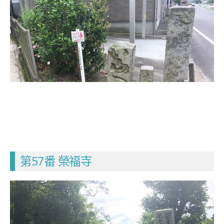
第57番 榮福寺