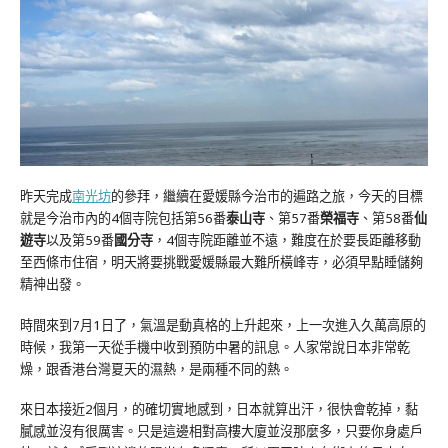
昨天完成
南光坊
的參拜，繼續在愛媛縣今治市的遍路之旅，今天的目標
就是今治市內的4個寺院包括第56番
泰山寺
、第57番
榮福寺
、第58番
仙
遊寺
以及第59番
國分寺
，4個寺院距離並不遠，難度在於要長距離移動
至西條市住宿，明天將要挑戰愛媛縣最大難所橫峰寺，必須早點睡儲夠
精神出發。
時間來到7月1日了，氣溫是動真格的上升起來，上一次進入久萬高原的
時候，我第一天從手機中收到預防中暑的訊息。人家常說日本非常乾
燥，跟香港台灣夏天的濕熱，是兩種不同的熱。
來日本接近2個月，的確切實地感到，日本就算出汗，很快會乾掉，黏
膩感並沒有很厲害。只是這邊相對高樓大廈並沒那麼多，只要你身處戶