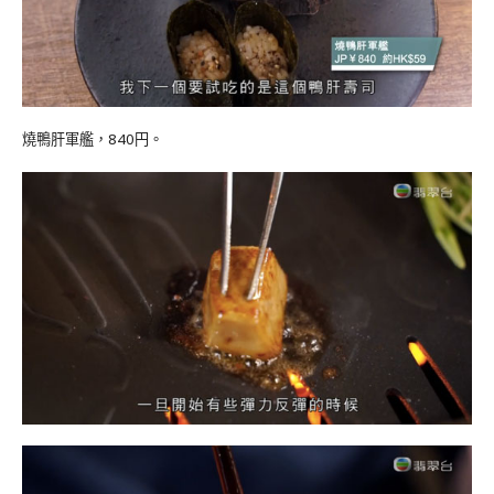
燒鴨肝軍艦，840円。