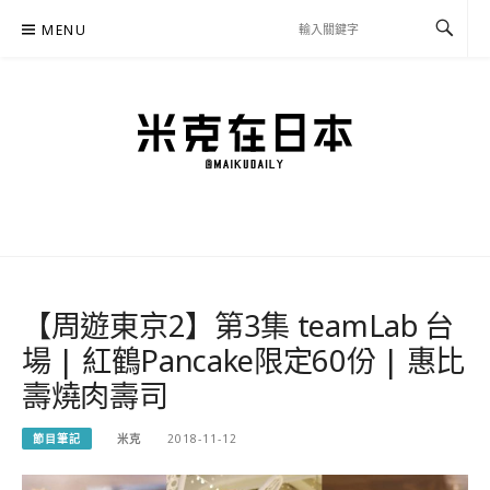
Skip
MENU
to
content
米克在日本
住在東京的米克推薦日本自助旅行私房美食、景點行程規劃、交通攻略、溫泉住宿、
必買好物，以及日本生活分享、省錢必學資訊！
【周遊東京2】第3集 teamLab 台
場 | 紅鶴Pancake限定60份 | 惠比
壽燒肉壽司
節目筆記
米克
2018-11-12