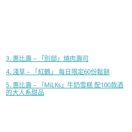
3. 惠比壽 – 「別邸」燒肉壽司
4. 淺草 – 「紅鶴」 每日限定60份鬆餅
5. 惠比壽 – 「MiLKs」牛奶雪糕 配100款酒
的大人系甜品