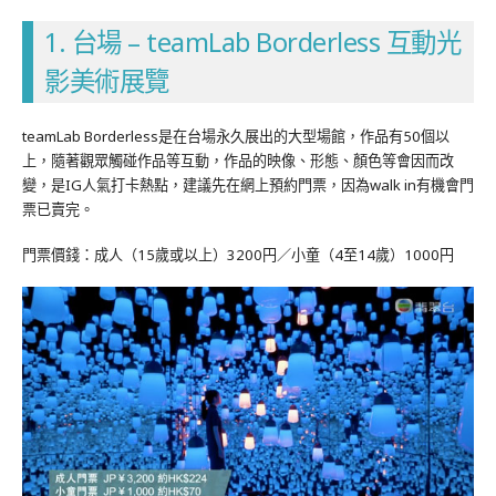
1. 台場 – teamLab Borderless 互動光
影美術展覽
teamLab Borderless是在台場永久展出的大型場館，作品有50個以
上，隨著觀眾觸碰作品等互動，作品的映像、形態、顏色等會因而改
變，是IG人氣打卡熱點，建議先在網上預約門票，因為walk in有機會門
票已賣完。
門票價錢：成人（15歲或以上）3200円／小童（4至14歲）1000円