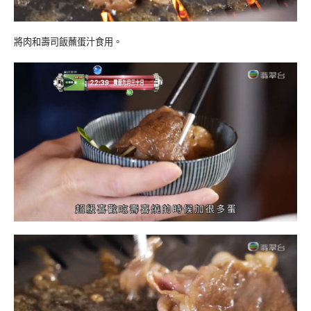
將肉和壽司飯蘸蛋汁食用。