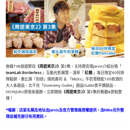
無綫TVB旅遊節目
《周遊東京2》
第3集，主持周奕瑋Jarvis介紹台場「
teamLab Borderless
」互動光影展覽、淺草「
紅鶴
」每日限定60份排
隊鬆餅、惠比壽「別邸」燒肉壽司 ＆ 「MiLKs」牛奶雪糕配100款酒的
大人系甜品、北千住「Domremy Outlet」甜品Outlet食平價甜品、
HOYAJUKU原宿系服飾。立即開始
《周遊東京2》
第3集的餐廳&景點整
理！
*鳴謝：店家名稱及地址由Jarvis及官方管理員授權提供，由Mike另外整
理並補充部分有用資訊。