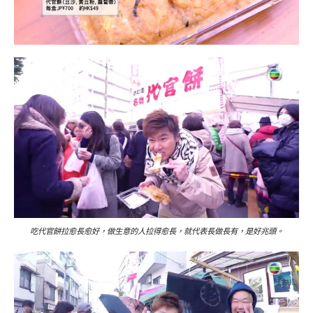
吃代官餅拉愈長愈好，做生意的人拉得愈長，就代表長做長有，是好兆頭。