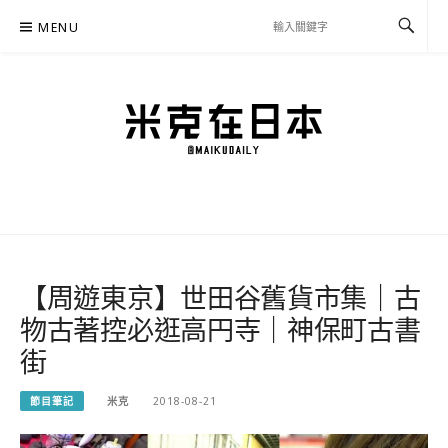
Skip
MENU
to
content
米克在日本
住在東京的米克推薦日本自助旅行私房美食、景點行程規劃、交通攻略、溫泉住宿、
必買好物，以及日本生活分享、省錢必學資訊！
【周遊東京】世田谷舊貨市集｜古
物古著控必逛高円寺｜神保町古書
街
節目筆記
米克
2018-08-21