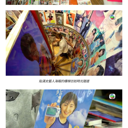
貼滿女藝人海報的樓梯彷如時光隧道