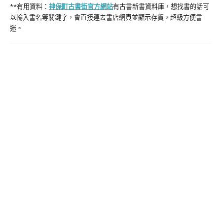
**有用資料：
神保町古書街官方網站
有古書新書資料庫，想找書的話可
以輸入書名等關鍵字，會直接連去書店網頁並顯示存貨，超級方便書
迷。