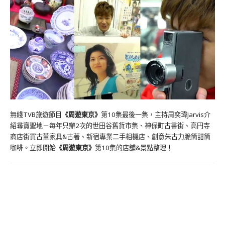
無綫TVB旅遊節目
《周遊東京》
第10集最後一集，主持周奕瑋Jarvis介
紹尋寶聖地－每年只辦2次的世田谷舊貨市集、神保町古書街、高円寺
商店街買古董家具&古著、新宿專業二手相機店、創意朱古力脆筒甜筒
咖啡。立即開始
《周遊東京》
第10集的店舖&景點整理！