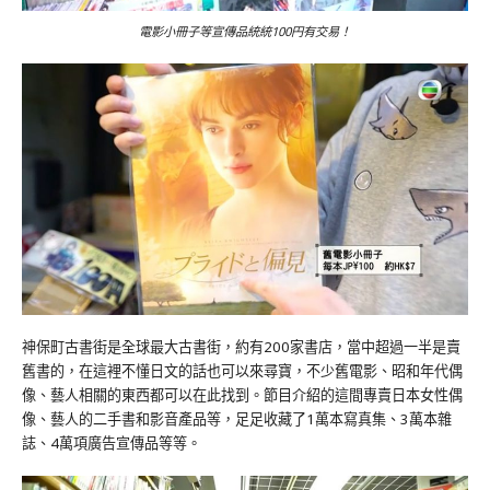
電影小冊子等宣傳品統統100円有交易！
神保町古書街是全球最大古書街，約有200家書店，當中超過一半是賣
舊書的，在這裡不懂日文的話也可以來尋寶，不少舊電影、昭和年代偶
像、藝人相關的東西都可以在此找到。節目介紹的這間專賣日本女性偶
像、藝人的二手書和影音產品等，足足收藏了1萬本寫真集、3萬本雜
誌、4萬項廣告宣傳品等等。