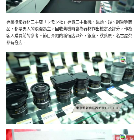
專業攝影器材二手店「レモン社」專賣二手相機、鏡頭、鐘、鋼筆等商
品，都是男人的浪漫為主，回收舊機時會為器材作出檢定及評分，作為
客人購買前的參考。節目介紹的新宿店以外，銀座、秋葉原、名古屋榮
都有分店。