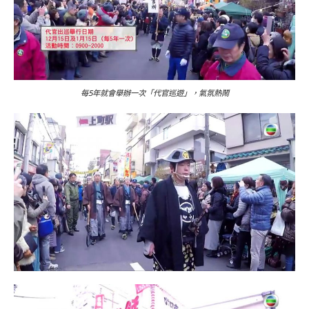
每5年就會舉辦一次「代官巡遊」，氣氛熱鬧